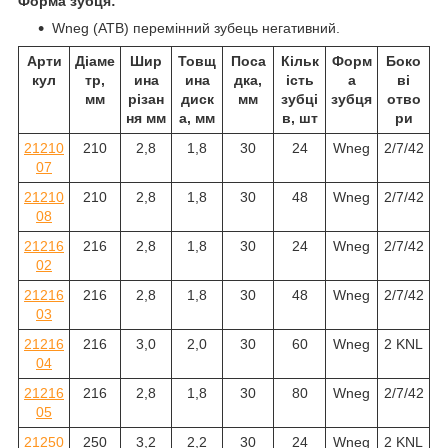
Форма зубця:
Wneg (ATB) перемінний зубець негативний.
Арти
Діаме
Шир
Товщ
Поса
Кільк
Форм
Боко
кул
тр,
ина
ина
дка,
ість
а
ві
мм
різан
диск
мм
зубці
зубця
отво
ня мм
а, мм
в, шт
ри
21210
210
2,8
1,8
30
24
Wneg
2/7/42
07
21210
210
2,8
1,8
30
48
Wneg
2/7/42
08
21216
216
2,8
1,8
30
24
Wneg
2/7/42
02
21216
216
2,8
1,8
30
48
Wneg
2/7/42
03
21216
216
3,0
2,0
30
60
Wneg
2 KNL
04
21216
216
2,8
1,8
30
80
Wneg
2/7/42
05
21250
250
3,2
2,2
30
24
Wneg
2 KNL