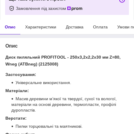
Замовлення під захистом
Опис
Характеристики
Доставка
Оплата
Умови п
Опис
Диск пиляльний PROFITOOL - 250х3,2х2,2х30 мм Z=80,
Wneg (ATBneg) (2125008)
Застосування:
Універсальне використання.
Матеріали:
Масив деревини м’якої та твердої, сухої та вологої,
матеріали на основі деревини, термопласти, профілі
дуропластів.
Верстати:
Пилки торцювальні та маятникові.