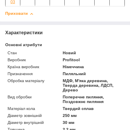
03
Приховати
Характеристики
Основні атрибути
Стан
Новий
Виробник
Profitool
Країна виробник
Німеччина
Призначення
Пиляльний
Обробка матеріалу
МДФ, М'яка деревина,
Тверда деревина, ЛДСП,
Дерево
Вид обробки
Поперечне пиляння,
Поздовжнє пиляння
Матеріал кола
Твердий сплав
Діаметр зовнішній
250 мм
Діаметр внутрішній
30 мм
Товщина
2.2 мм