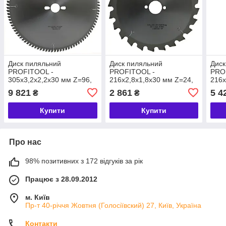
Диск пиляльний
Диск пиляльний
Диск
PROFITOOL -
PROFITOOL -
PRO
305х3,2х2,2х30 мм Z=96,
216х2,8х1,8х30 мм Z=24,
216х
Wneg (ATBneg) (2130503)
Wneg (ATBneg) (2121602)
Wneg
9 821
2 861
5 4
₴
₴
Купити
Купити
Про нас
98% позитивних з 172 відгуків за рік
Працює з 28.09.2012
м. Київ
Пр-т 40-річчя Жовтня (Голосіївский) 27, Київ, Україна
Контакти