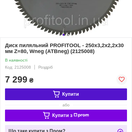
Диск пиляльний PROFITOOL - 250х3,2х2,2х30
мм Z=80, Wneg (ATBneg) (2125008)
В наявності
Код: 2125008
Роздріб
7 299
₴
Купити
або
Купити з
Що таке купити з Пром?