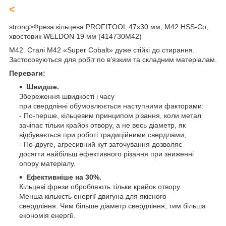
<
strong>
Фреза кільцева PROFITOOL 47х30 мм, M42 HSS-Co,
хвостовик WELDON 19 мм (414730M42)
M42. Сталі М42 «Super Cobalt» дуже стійкі до стирання.
Застосовуються для робіт по в’язким та складним матеріалам.
Переваги:
Швидше.
Збереження швидкості і часу
при свердлінні обумовлюється наступними факторами:
- По-перше, кільцевим принципом різання, коли метал
зачіпає тільки крайок отвору, а не весь діаметр, як
відбувається при роботі традиційними свердлами;
- По-друге, агресивний кут заточування дозволяє
досягти найбільш ефективного різання при зниженні
опору матеріалу.
Eфективніше на 30%.
Кільцеві фрези обробляють тільки крайок отвору.
Менша кількість енергії двигуна для якісного
свердління. Чим більше діаметр свердління, тим більша
економія енергії.