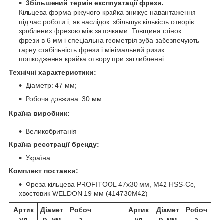
Збільшений термін експлуатації фрези.
Кільцева форма ріжучого крайка знижує навантаження
під час роботи і, як наслідок, збільшує кількість отворів
зроблених фрезою між заточками. Товщина стінок
фрези в 6 мм і спеціальна геометрія зуба забезпечують
гарну стабільність фрези і мінімальний ризик
пошкодження крайка отвору при заглибленні.
Технічні характеристики:
Діаметр: 47 мм;
Робоча довжина: 30 мм.
Країна виробник:
Великобританія
Країна реєстрації бренду:
Україна
Комплект поставки:
Фреза кільцева PROFITOOL 47х30 мм, M42 HSS-Co,
хвостовик WELDON 19 мм (414730M42)
Артик
Діамет
Робоч
Артик
Діамет
Робоч
ул
р, мм
а
ул
р, мм
а