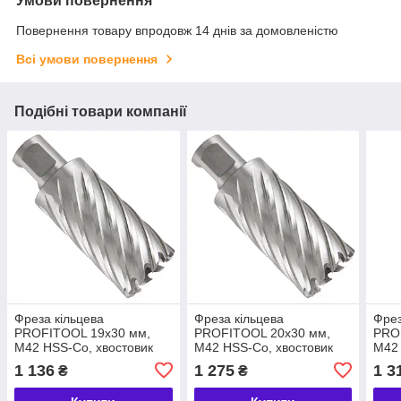
Умови повернення
Повернення товару впродовж 14 днів за домовленістю
Всі умови повернення
Подібні товари компанії
Фреза кільцева
Фреза кільцева
Фрез
PROFITOOL 19х30 мм,
PROFITOOL 20х30 мм,
PRO
M42 HSS-Co, хвостовик
M42 HSS-Co, хвостовик
M42 
WELDON 19 мм
WELDON 19 мм
WEL
1 136
1 275
1 3
₴
₴
(411930M42)
(412030M42)
(41