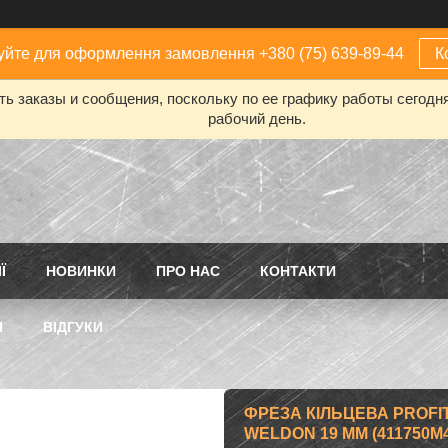
йте для оформлення замовлення +380 (75) 639-89-44
К
ь заказы и сообщения, поскольку по ее графику работы сегодн
рабочий день.
Ї
НОВИНКИ
ПРО НАС
КОНТАКТИ
Н
ВІДГУКИ
ФРЕЗА КІЛЬЦЕВА PROFIT
WELDON 19 ММ (411750M4