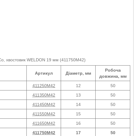
Co, хвостовик WELDON 19 мм (411750M42)
Робоча
Артикул
Діаметр, мм
довжина, мм
411250M42
12
50
411350M42
13
50
411450M42
14
50
411550M42
15
50
411650M42
16
50
411750M42
17
50