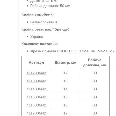
Діаметр: 17 мм;
Робоча довжина: 50 мм.
Країна виробник:
Великобританія
Країна реєстрації бренду:
Україна
Комплект поставки:
Фреза кільцева PROFITOOL 17х50 мм, M42 HSS-
Робоча
Артикул
Діаметр, мм
довжина, мм
411230M42
12
30
411330M42
13
30
411430M42
14
30
411530M42
15
30
411630M42
16
30
411730M42
17
30