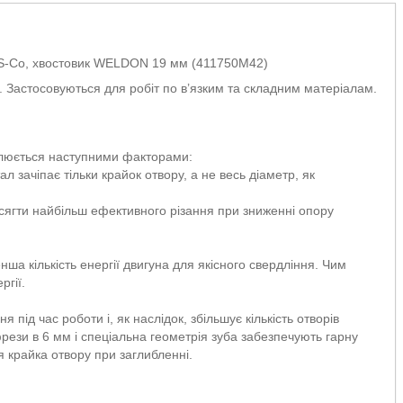
S-Co, хвостовик WELDON 19 мм (411750M42)
. Застосовуються для робіт по в’язким та складним матеріалам.
влюється наступними факторами:
 зачіпає тільки крайок отвору, а не весь діаметр, як
осягти найбільш ефективного різання при зниженні опору
ша кількість енергії двигуна для якісного свердління. Чим
ргії.
під час роботи і, як наслідок, збільшує кількість отворів
ези в 6 мм і спеціальна геометрія зуба забезпечують гарну
я крайка отвору при заглибленні.