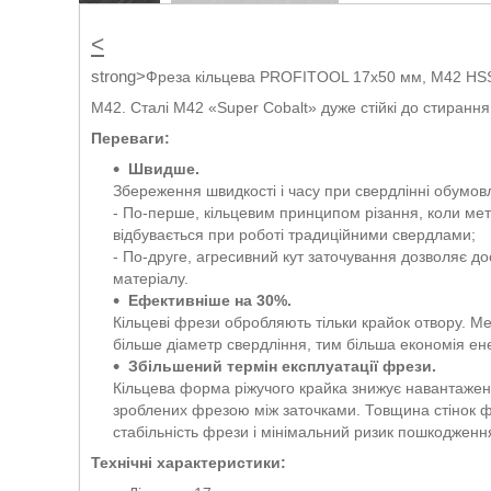
<
strong>
Фреза кільцева PROFITOOL 17х50 мм, M42 HS
M42. Сталі М42 «Super Cobalt» дуже стійкі до стирання
Переваги:
Швидше.
Збереження швидкості і часу при свердлінні обумо
- По-перше, кільцевим принципом різання, коли метал
відбувається при роботі традиційними свердлами;
- По-друге, агресивний кут заточування дозволяє д
матеріалу.
Eфективніше на 30%.
Кільцеві фрези обробляють тільки крайок отвору. Мен
більше діаметр свердління, тим більша економія ене
Збільшений термін експлуатації фрези.
Кільцева форма ріжучого крайка знижує навантаження 
зроблених фрезою між заточками. Товщина стінок фр
стабільність фрези і мінімальний ризик пошкодженн
Технічні характеристики: