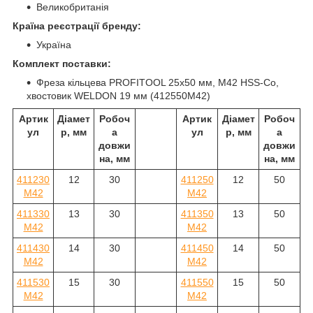
Великобританія
Країна реєстрації бренду:
Україна
Комплект поставки:
Фреза кільцева PROFITOOL 25х50 мм, M42 HSS-Co,
хвостовик WELDON 19 мм (412550M42)
Артик
Діамет
Робоч
Артик
Діамет
Робоч
ул
р, мм
а
ул
р, мм
а
довжи
довжи
на, мм
на, мм
411230
12
30
411250
12
50
M42
M42
411330
13
30
411350
13
50
M42
M42
411430
14
30
411450
14
50
M42
M42
411530
15
30
411550
15
50
M42
M42