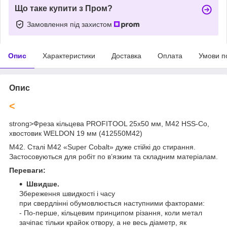
Що таке купити з Пром?
Замовлення під захистом
Опис
Характеристики
Доставка
Оплата
Умови п
Опис
<
strong>
Фреза кільцева PROFITOOL 25х50 мм, M42 HSS-Co,
хвостовик WELDON 19 мм (412550M42)
M42. Сталі М42 «Super Cobalt» дуже стійкі до стирання.
Застосовуються для робіт по в’язким та складним матеріалам.
Переваги:
Швидше.
Збереження швидкості і часу
при свердлінні обумовлюється наступними факторами:
- По-перше, кільцевим принципом різання, коли метал
зачіпає тільки крайок отвору, а не весь діаметр, як