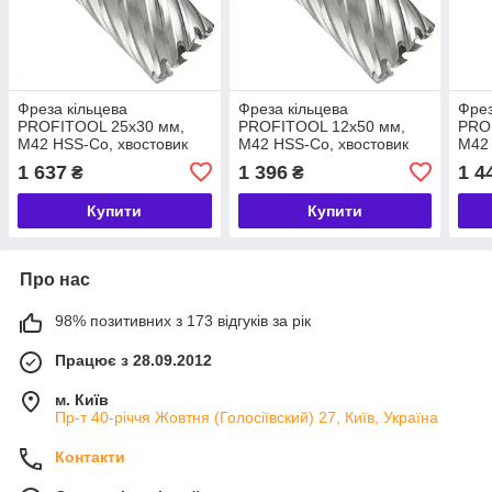
Фреза кільцева
Фреза кільцева
Фрез
PROFITOOL 25х30 мм,
PROFITOOL 12х50 мм,
PRO
M42 HSS-Co, хвостовик
M42 HSS-Co, хвостовик
M42 
WELDON 19 мм
WELDON 19 мм
WEL
1 637
1 396
1 4
₴
₴
(412530M42)
(411250M42)
(41
Купити
Купити
Про нас
98% позитивних з 173 відгуків за рік
Працює з 28.09.2012
м. Київ
Пр-т 40-річчя Жовтня (Голосіївский) 27, Київ, Україна
Контакти