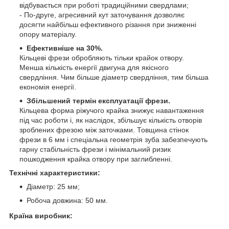
відбувається при роботі традиційними свердлами;
- По-друге, агресивний кут заточування дозволяє
досягти найбільш ефективного різання при зниженні
опору матеріалу.
Eфективніше на 30%.
Кільцеві фрези обробляють тільки крайок отвору.
Менша кількість енергії двигуна для якісного
свердління. Чим більше діаметр свердління, тим більша
економія енергії.
Збільшений термін експлуатації фрези.
Кільцева форма ріжучого крайка знижує навантаження
під час роботи і, як наслідок, збільшує кількість отворів
зроблених фрезою між заточками. Товщина стінок
фрези в 6 мм і спеціальна геометрія зуба забезпечують
гарну стабільність фрези і мінімальний ризик
пошкодження крайка отвору при заглибленні.
Технічні характеристики:
Діаметр: 25 мм;
Робоча довжина: 50 мм.
Країна виробник: