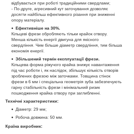
відбувається при роботі традиційними свердлами;
- По-друге, агресивний кут заточування дозволяє
досягти найбільш ефективного різання при зниженні
опору матеріалу.
Eфективніше на 30%.
Кільцеві фрези обробляють тільки крайок отвору.
Менша кількість енергії двигуна для якісного
свердління. Чим більше діаметр свердління, тим більша
економія енергії.
Збільшений термін експлуатації фрези.
Кільцева форма ріжучого крайка знижує навантаження
під час роботи і, як наслідок, збільшує кількість отворів
зроблених фрезою між заточками. Товщина стінок
фрези в 6 мм і спеціальна геометрія зуба забезпечують
гарну стабільність фрези і мінімальний ризик
пошкодження крайка отвору при заглибленні.
Технічні характеристики:
Діаметр: 29 мм;
Робоча довжина: 50 мм.
Країна виробник: