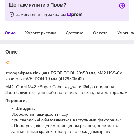
Що таке купити з Пром?
Замовлення під захистом
Опис
Характеристики
Доставка
Оплата
Умови п
Опис
<
strong>
Фреза кільцева PROFITOOL 29х50 мм, M42 HSS-Co,
хвостовик WELDON 19 мм (412950M42)
M42. Сталі М42 «Super Cobalt» дуже стійкі до стирання.
Застосовуються для робіт по в’язким та складним матеріалам.
Переваги:
Швидше.
Збереження швидкості і часу
при свердлінні обумовлюється наступними факторами:
- По-перше, кільцевим принципом різання, коли метал
зачіпає тільки крайок отвору, а не весь діаметр, як