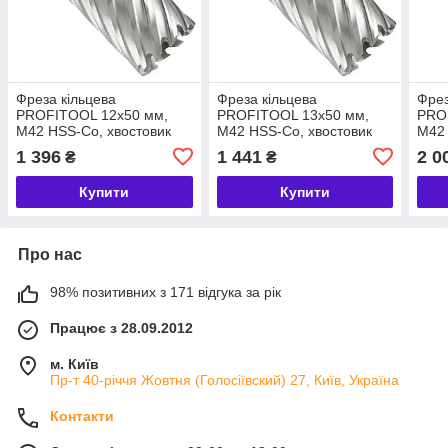
Фреза кільцева
Фреза кільцева
Фрез
PROFITOOL 12х50 мм,
PROFITOOL 13х50 мм,
PRO
M42 HSS-Co, хвостовик
M42 HSS-Co, хвостовик
M42 
WELDON 19 мм
WELDON 19 мм
WEL
1 396
1 441
2 0
₴
₴
(411250M42)
(411350M42)
(41
Купити
Купити
Про нас
98% позитивних з 171 відгука за рік
Працює з 28.09.2012
м. Київ
Пр-т 40-річчя Жовтня (Голосіївский) 27, Київ, Україна
Контакти