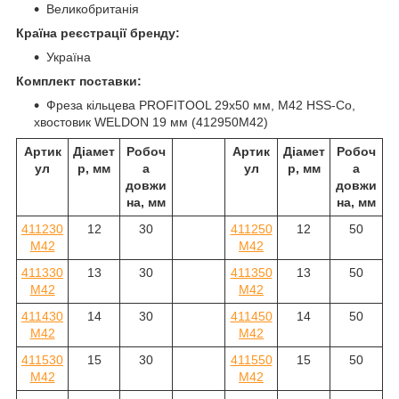
Великобританія
Країна реєстрації бренду:
Україна
Комплект поставки:
Фреза кільцева PROFITOOL 29х50 мм, M42 HSS-Co,
хвостовик WELDON 19 мм (412950M42)
Артик
Діамет
Робоч
Артик
Діамет
Робоч
ул
р, мм
а
ул
р, мм
а
довжи
довжи
на, мм
на, мм
411230
12
30
411250
12
50
M42
M42
411330
13
30
411350
13
50
M42
M42
411430
14
30
411450
14
50
M42
M42
411530
15
30
411550
15
50
M42
M42