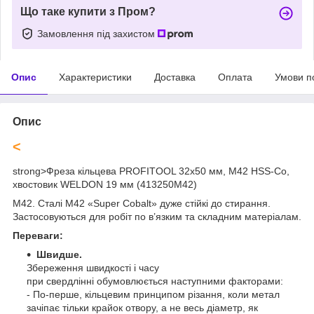
Що таке купити з Пром?
Замовлення під захистом
Опис
Характеристики
Доставка
Оплата
Умови п
Опис
<
strong>
Фреза кільцева PROFITOOL 32х50 мм, M42 HSS-Co,
хвостовик WELDON 19 мм (413250M42)
M42. Сталі М42 «Super Cobalt» дуже стійкі до стирання.
Застосовуються для робіт по в’язким та складним матеріалам.
Переваги:
Швидше.
Збереження швидкості і часу
при свердлінні обумовлюється наступними факторами:
- По-перше, кільцевим принципом різання, коли метал
зачіпає тільки крайок отвору, а не весь діаметр, як