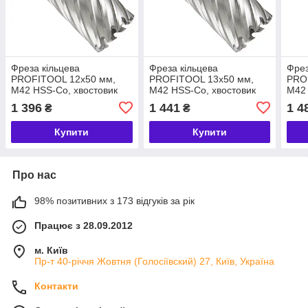
Фреза кільцева
Фреза кільцева
Фрез
PROFITOOL 12х50 мм,
PROFITOOL 13х50 мм,
PRO
M42 HSS-Co, хвостовик
M42 HSS-Co, хвостовик
M42 
WELDON 19 мм
WELDON 19 мм
WEL
1 396
1 441
1 4
₴
₴
(411250M42)
(411350M42)
(41
Купити
Купити
Про нас
98% позитивних з 173 відгуків за рік
Працює з 28.09.2012
м. Київ
Пр-т 40-річчя Жовтня (Голосіївский) 27, Київ, Україна
Контакти