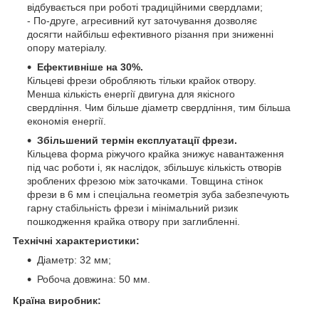
відбувається при роботі традиційними свердлами;
- По-друге, агресивний кут заточування дозволяє
досягти найбільш ефективного різання при зниженні
опору матеріалу.
Eфективніше на 30%.
Кільцеві фрези обробляють тільки крайок отвору.
Менша кількість енергії двигуна для якісного
свердління. Чим більше діаметр свердління, тим більша
економія енергії.
Збільшений термін експлуатації фрези.
Кільцева форма ріжучого крайка знижує навантаження
під час роботи і, як наслідок, збільшує кількість отворів
зроблених фрезою між заточками. Товщина стінок
фрези в 6 мм і спеціальна геометрія зуба забезпечують
гарну стабільність фрези і мінімальний ризик
пошкодження крайка отвору при заглибленні.
Технічні характеристики:
Діаметр: 32 мм;
Робоча довжина: 50 мм.
Країна виробник: