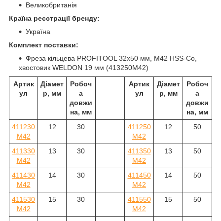
Великобританія
Країна реєстрації бренду:
Україна
Комплект поставки:
Фреза кільцева PROFITOOL 32х50 мм, M42 HSS-Co,
хвостовик WELDON 19 мм (413250M42)
Артик
Діамет
Робоч
Артик
Діамет
Робоч
ул
р, мм
а
ул
р, мм
а
довжи
довжи
на, мм
на, мм
411230
12
30
411250
12
50
M42
M42
411330
13
30
411350
13
50
M42
M42
411430
14
30
411450
14
50
M42
M42
411530
15
30
411550
15
50
M42
M42