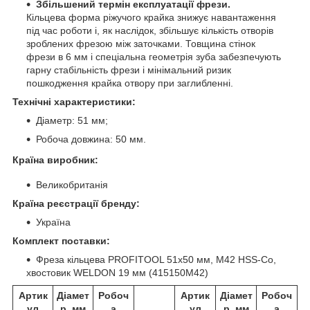
Збільшений термін експлуатації фрези.
Кільцева форма ріжучого крайка знижує навантаження
під час роботи і, як наслідок, збільшує кількість отворів
зроблених фрезою між заточками. Товщина стінок
фрези в 6 мм і спеціальна геометрія зуба забезпечують
гарну стабільність фрези і мінімальний ризик
пошкодження крайка отвору при заглибленні.
Технічні характеристики:
Діаметр: 51 мм;
Робоча довжина: 50 мм.
Країна виробник:
Великобританія
Країна реєстрації бренду:
Україна
Комплект поставки:
Фреза кільцева PROFITOOL 51х50 мм, M42 HSS-Co,
хвостовик WELDON 19 мм (415150M42)
Артик
Діамет
Робоч
Артик
Діамет
Робоч
ул
р, мм
а
ул
р, мм
а