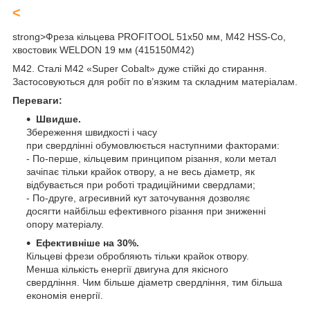
<
strong>
Фреза кільцева PROFITOOL 51х50 мм, M42 HSS-Co,
хвостовик WELDON 19 мм (415150M42)
M42. Сталі М42 «Super Cobalt» дуже стійкі до стирання.
Застосовуються для робіт по в’язким та складним матеріалам.
Переваги:
Швидше.
Збереження швидкості і часу
при свердлінні обумовлюється наступними факторами:
- По-перше, кільцевим принципом різання, коли метал
зачіпає тільки крайок отвору, а не весь діаметр, як
відбувається при роботі традиційними свердлами;
- По-друге, агресивний кут заточування дозволяє
досягти найбільш ефективного різання при зниженні
опору матеріалу.
Eфективніше на 30%.
Кільцеві фрези обробляють тільки крайок отвору.
Менша кількість енергії двигуна для якісного
свердління. Чим більше діаметр свердління, тим більша
економія енергії.