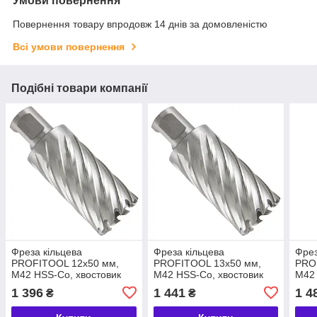
Умови повернення
Повернення товару впродовж 14 днів за домовленістю
Всі умови повернення
Подібні товари компанії
Фреза кільцева
Фреза кільцева
Фрез
PROFITOOL 12х50 мм,
PROFITOOL 13х50 мм,
PRO
M42 HSS-Co, хвостовик
M42 HSS-Co, хвостовик
M42 
WELDON 19 мм
WELDON 19 мм
WEL
1 396
1 441
1 4
₴
₴
(411250M42)
(411350M42)
(41