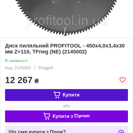
Диск пиляльний PROFITOOL - 450х4,0х3,4х30
мм Z=110, TFneg (NE) (2145002)
В наявності
Код: 2145002
Роздріб
12 267
₴
Купити
або
Купити з
Що таке купити з Пром?