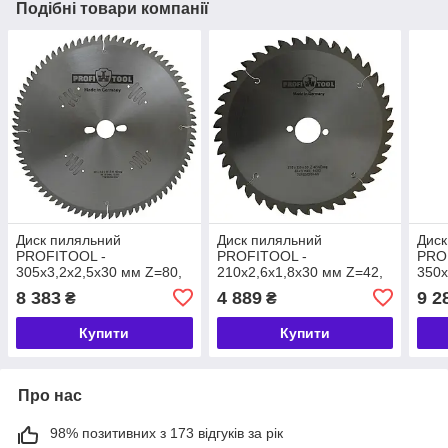
Подібні товари компанії
Диск пиляльний
Диск пиляльний
Диск
PROFITOOL -
PROFITOOL -
PRO
305х3,2х2,5х30 мм Z=80,
210х2,6х1,8х30 мм Z=42,
350х
TFneg (NE) (2130504)
TFneg (NE) ( 2121009)
TFne
8 383
4 889
9 2
₴
₴
Купити
Купити
Про нас
98% позитивних з 173 відгуків за рік