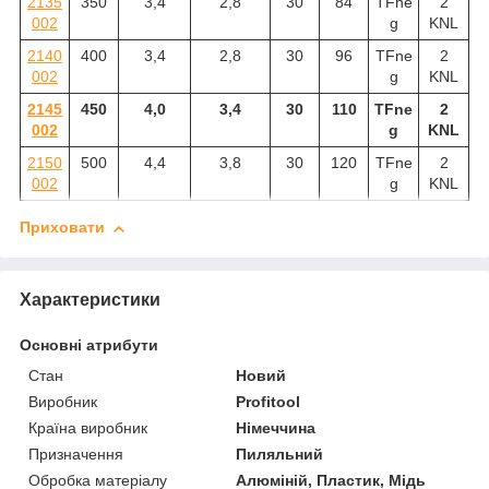
2135
350
3,4
2,8
30
84
TFne
2
002
g
KNL
2140
400
3,4
2,8
30
96
TFne
2
002
g
KNL
2145
450
4,0
3,4
30
110
TFne
2
002
g
KNL
2150
500
4,4
3,8
30
120
TFne
2
002
g
KNL
Приховати
Характеристики
Основні атрибути
Стан
Новий
Виробник
Profitool
Країна виробник
Німеччина
Призначення
Пиляльний
Обробка матеріалу
Алюміній, Пластик, Мідь