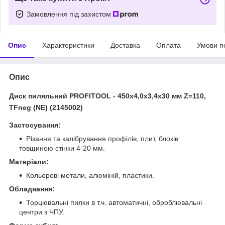
Замовлення під захистом
Опис
Характеристики
Доставка
Оплата
Умови п
Опис
Диск пиляльний PROFITOOL - 450х4,0х3,4х30 мм Z=110,
TFneg (NE) (2145002)
Застосування:
Різання та калібрування профілів, плит, блоків
товщиною стінки 4-20 мм.
Матеріали:
Кольорові метали, алюміній, пластики.
Обладнання:
Торцювальні пилки в т.ч. автоматичні, оброблювальні
центри з ЧПУ.