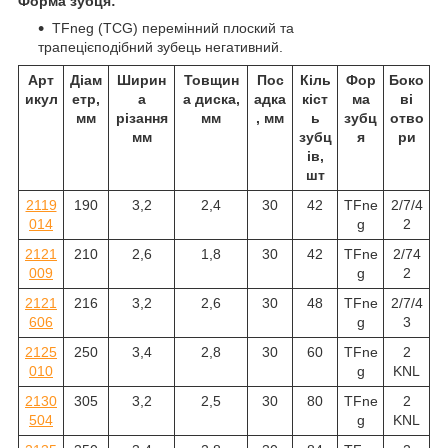
Форма зубця:
TFneg (TCG) перемінний плоский та
трапецієподібний зубець негативний.
Арт
Діам
Ширин
Товщин
Пос
Кіль
Фор
Боко
икул
етр,
а
а диска,
адка
кіст
ма
ві
мм
різання
мм
, мм
ь
зубц
отво
мм
зубц
я
ри
ів,
шт
2119
190
3,2
2,4
30
42
TFne
2/7/4
014
g
2
2121
210
2,6
1,8
30
42
TFne
2/74
009
g
2
2121
216
3,2
2,6
30
48
TFne
2/7/4
606
g
3
2125
250
3,4
2,8
30
60
TFne
2
010
g
KNL
2130
305
3,2
2,5
30
80
TFne
2
504
g
KNL