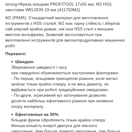
strong>
Фреза кільцева PROFITOOL 17х50 мм, M2 HSS,
хвостовик WELDON 19 мм (411750M2)
M2 (Р6М5). Стандартний матеріал для виготовлення
інструментів з HSS сталей. М2 має гарну стійкість і зберігає
свій ріжучий крайок довше, ніж інші HSS сталі з меншим
вмістом вольфраму. Зазвичай застосовується при
виготовленні інструментів для високопродуктивних машинних
робіт.
Переваги:
Швидше.
Збереження швидкості і часу
при свердлінні обумовлюється наступними факторами:
- По-перше, кільцевим принципом різання, коли метал
зачіпає тільки крайок отвору, а не весь діаметр, як
відбувається при роботі традиційними свердлами;
- По-друге, агресивний кут заточування дозволяє
досягти найбільш ефективного різання при зниженні
опору матеріалу.
Eфективніше на 30%.
Кільцеві фрези обробляють тільки крайок отвору.
Менша кількість енергії двигуна для якісного
свердління. Чим більше діаметр свердління, тим більша