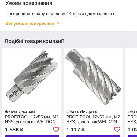
Умови повернення
Повернення товару впродовж 14 днів за домовленістю
Всі умови повернення
Подібні товари компанії
Фреза кільцева
Фреза кільцева
Фрез
PROFITOOL 17х55 мм, M2
PROFITOOL 12х50 мм, M2
PRO
HSS, хвостовик WELDON
HSS, хвостовик WELDON
HSS
19 мм (411755M2)
19 мм (411250M2)
19 м
1 556
1 117
1 0
₴
₴