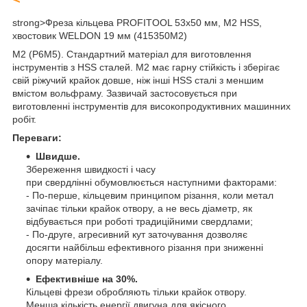
strong>
Фреза кільцева PROFITOOL 53х50 мм, M2 HSS,
хвостовик WELDON 19 мм (415350M2)
M2 (Р6М5). Стандартний матеріал для виготовлення
інструментів з HSS сталей. М2 має гарну стійкість і зберігає
свій ріжучий крайок довше, ніж інші HSS сталі з меншим
вмістом вольфраму. Зазвичай застосовується при
виготовленні інструментів для високопродуктивних машинних
робіт.
Переваги:
Швидше.
Збереження швидкості і часу
при свердлінні обумовлюється наступними факторами:
- По-перше, кільцевим принципом різання, коли метал
зачіпає тільки крайок отвору, а не весь діаметр, як
відбувається при роботі традиційними свердлами;
- По-друге, агресивний кут заточування дозволяє
досягти найбільш ефективного різання при зниженні
опору матеріалу.
Eфективніше на 30%.
Кільцеві фрези обробляють тільки крайок отвору.
Менша кількість енергії двигуна для якісного