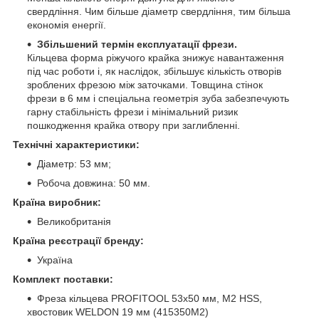
свердління. Чим більше діаметр свердління, тим більша
економія енергії.
Збільшений термін експлуатації
фрези.
Кільцева форма ріжучого крайка знижує навантаження
під час роботи і, як наслідок, збільшує кількість отворів
зроблених фрезою між заточками. Товщина стінок
фрези в 6 мм і спеціальна геометрія зуба забезпечують
гарну стабільність фрези і мінімальний ризик
пошкодження крайка отвору при заглибленні.
Технічні характеристики:
Діаметр: 53 мм;
Робоча довжина: 50 мм.
Країна виробник:
Великобританія
Країна реєстрації бренду:
Україна
Комплект поставки:
Фреза кільцева PROFITOOL 53х50 мм, M2 HSS,
хвостовик WELDON 19 мм (415350M2)