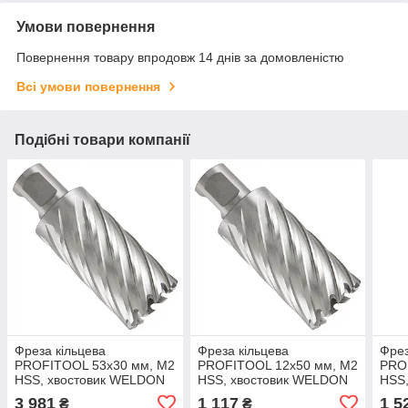
Умови повернення
Повернення товару впродовж 14 днів за домовленістю
Всі умови повернення
Подібні товари компанії
Фреза кільцева
Фреза кільцева
Фрез
PROFITOOL 53х30 мм, M2
PROFITOOL 12х50 мм, M2
PRO
HSS, хвостовик WELDON
HSS, хвостовик WELDON
HSS
19 мм (415330M2)
19 мм (411250M2)
19 м
3 981
1 117
1 5
₴
₴