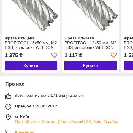
Фреза кільцева
Фреза кільцева
Фрез
PROFITOOL 18х50 мм, M2
PROFITOOL 12х50 мм, M2
PRO
HSS, хвостовик WELDON
HSS, хвостовик WELDON
HSS
19 мм (411850M2)
19 мм (411250M2)
19 м
1 375
1 117
1 5
₴
₴
Купити
Купити
Про нас
98% позитивних з 171 відгука за рік
Працює з 28.09.2012
м. Київ
Пр-т 40-річчя Жовтня (Голосіївский) 27, Київ, Україна
Контакти