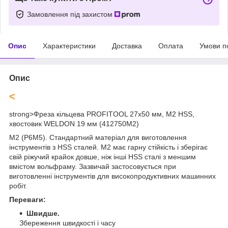
Замовлення під захистом
Опис
Характеристики
Доставка
Оплата
Умови п
Опис
<
strong>
Фреза кільцева PROFITOOL 27х50 мм, M2 HSS,
хвостовик WELDON 19 мм (412750M2)
M2 (Р6М5). Стандартний матеріал для виготовлення
інструментів з HSS сталей. М2 має гарну стійкість і зберігає
свій ріжучий крайок довше, ніж інші HSS сталі з меншим
вмістом вольфраму. Зазвичай застосовується при
виготовленні інструментів для високопродуктивних машинних
робіт.
Переваги:
Швидше.
Збереження швидкості і часу