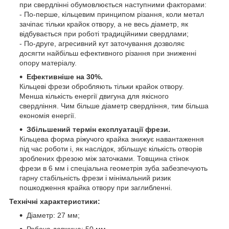
при свердлінні обумовлюється наступними факторами:
- По-перше, кільцевим принципом різання, коли метал
зачіпає тільки крайок отвору, а не весь діаметр, як
відбувається при роботі традиційними свердлами;
- По-друге, агресивний кут заточування дозволяє
досягти найбільш ефективного різання при зниженні
опору матеріалу.
Eфективніше на 30%.
Кільцеві фрези обробляють тільки крайок отвору.
Менша кількість енергії двигуна для якісного
свердління. Чим більше діаметр свердління, тим більша
економія енергії.
Збільшений термін експлуатації
фрези.
Кільцева форма ріжучого крайка знижує навантаження
під час роботи і, як наслідок, збільшує кількість отворів
зроблених фрезою між заточками. Товщина стінок
фрези в 6 мм і спеціальна геометрія зуба забезпечують
гарну стабільність фрези і мінімальний ризик
пошкодження крайка отвору при заглибленні.
Технічні характеристики:
Діаметр: 27 мм;