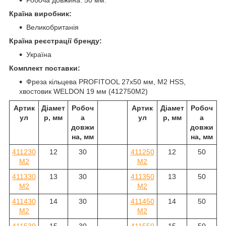
Робоча довжина: 50 мм.
Країна виробник:
Великобританія
Країна реєстрації бренду:
Україна
Комплект поставки:
Фреза кільцева PROFITOOL 27х50 мм, M2 HSS,
хвостовик WELDON 19 мм (412750M2)
Артик
Діамет
Робоч
Артик
Діамет
Робоч
ул
р, мм
а
ул
р, мм
а
довжи
довжи
на, мм
на, мм
411230
12
30
411250
12
50
M2
M2
411330
13
30
411350
13
50
M2
M2
411430
14
30
411450
14
50
M2
M2