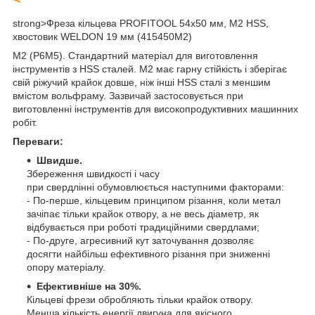
strong>
Фреза кільцева PROFITOOL 54х50 мм, M2 HSS,
хвостовик WELDON 19 мм (415450M2)
M2 (Р6М5). Стандартний матеріал для виготовлення
інструментів з HSS сталей. М2 має гарну стійкість і зберігає
свій ріжучий крайок довше, ніж інші HSS сталі з меншим
вмістом вольфраму. Зазвичай застосовується при
виготовленні інструментів для високопродуктивних машинних
робіт.
Переваги:
Швидше.
Збереження швидкості і часу
при свердлінні обумовлюється наступними факторами:
- По-перше, кільцевим принципом різання, коли метал
зачіпає тільки крайок отвору, а не весь діаметр, як
відбувається при роботі традиційними свердлами;
- По-друге, агресивний кут заточування дозволяє
досягти найбільш ефективного різання при зниженні
опору матеріалу.
Eфективніше на 30%.
Кільцеві фрези обробляють тільки крайок отвору.
Менша кількість енергії двигуна для якісного