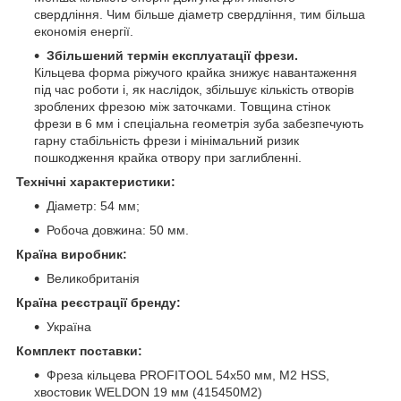
свердління. Чим більше діаметр свердління, тим більша
економія енергії.
Збільшений термін експлуатації
фрези.
Кільцева форма ріжучого крайка знижує навантаження
під час роботи і, як наслідок, збільшує кількість отворів
зроблених фрезою між заточками. Товщина стінок
фрези в 6 мм і спеціальна геометрія зуба забезпечують
гарну стабільність фрези і мінімальний ризик
пошкодження крайка отвору при заглибленні.
Технічні характеристики:
Діаметр: 54 мм;
Робоча довжина: 50 мм.
Країна виробник:
Великобританія
Країна реєстрації бренду:
Україна
Комплект поставки:
Фреза кільцева PROFITOOL 54х50 мм, M2 HSS,
хвостовик WELDON 19 мм (415450M2)