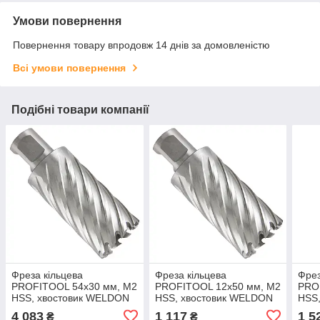
Умови повернення
Повернення товару впродовж 14 днів за домовленістю
Всі умови повернення
Подібні товари компанії
Фреза кільцева
Фреза кільцева
Фрез
PROFITOOL 54х30 мм, M2
PROFITOOL 12х50 мм, M2
PRO
HSS, хвостовик WELDON
HSS, хвостовик WELDON
HSS
19 мм (415430M2)
19 мм (411250M2)
19 м
4 083
1 117
1 5
₴
₴