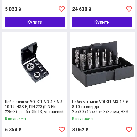
використання,
Різьбонарізний інструмент ручний у наборі не тільки
5 023
24 630
₴
₴
забезпечить якісне вирішення стандартних задач з нарізки
різьблення, але й буде зручним у зберіганні та
Купити
Купити
транспортуванні. Комплект містить 7 плашок діаметром від
3 до 12 мм.
Докладніше
Набір плашок VOLKEL M3-4-5-6-8-
Набір мітчиків VOLKEL М3-4-5-6-
10-12, HSS-E, DIN 223 (DIN EN
8-10 та свердл
22568), різьба DIN 13, металевий
2.5x3.3x4.2x5.0x6.8x8.5 мм, HSS-
кейс (49522)
G, форма D, допуск ISO2/6H,
В наявності
В наявності
різьба DIN 13, тримач з
6 354
3 062
₴
₴