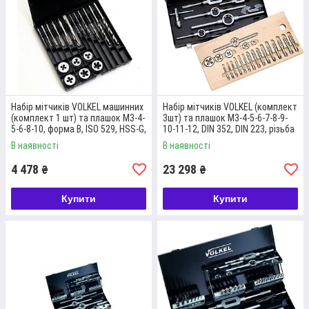
виготовлені із сталі HSS-G.
Докладніше
Набір мітчиків VOLKEL машинних
Набір мітчиків VOLKEL (комплект
(комплект 1 шт) та плашок М3-4-
3шт) та плашок М3-4-5-6-7-8-9-
5-6-8-10, форма В, ISO 529, HSS-G,
10-11-12, DIN 352, DIN 223, різьба
різьба DIN 13, свердла
DIN 13, Мітчикотримач VOLKELі
В наявності
В наявності
4 478
23 298
₴
₴
Купити
Купити