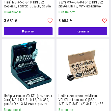
1 шт) М3-4-5-6-8-10, DIN 352,
3 шт) M3-4-5-6-8-10-12, DIN 352,
форма D, допуск ISO2/6H, різьба
різьба DIN 13, Мітчикотримач
DIN 13, механічний фіксатор з
VOLKEL №1.1/2, DIN 1814,
В наявності
В наявності
3 631
8 654
₴
₴
Купити
Купити
Набір мітчиків VOLKEL (комплект
Набір шестигранних Мітчик
НАБІР ПЛАШОК М3-4-5-6-8-10-12; HSS;
3 шт) M3-4-5-6-8-10-12, DIN 352,
VOLKELів і плашок G (BSP)
різьба DIN 13, Мітчикотримач
1/8"-1/4"-3/8"-1/2"-3/4"-1", HSS-
DRILBOX
VOLKEL №1.1/2, DIN 1814, HSS-G,
G, призначений для ручного
В наявності
В наявності