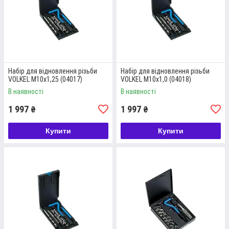
та для ручного застосування.
Докладніше
Набір для відновлення різьби
Набір для відновлення різьби
VOLKEL М10х1,25 (04017)
VOLKEL М10х1,0 (04018)
Відгуки наших клієнтів
В наявності
В наявності
1 997
1 997
₴
₴
КУПИТИ НАБІР РІЗЬБОНАРІЗНОГО
Купити
Купити
ІНСТРУМЕНТУ ВЕЛИКОГО РОЗМІРУ ТА
КОМПАКТНІ КОМПЛЕКТИ МОЖНА НА
САЙТІ "ПРОФІ-ІНСТРУМЕНТ"