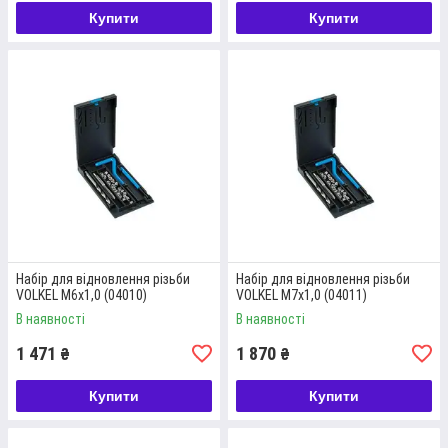
Купити
Купити
НАБІР МІТЧИКІВ (КТ.3 ШТ.) М3-4-5-6-8-
10-12 + МІТЧИКОТРИМАЧ №1.1/2; HSS-
G
Комплект передбачає мітчики кількох розмірів та
мітчикотримач, що виконані із якісної сталі HSS-G.
Інструмент постачається у пластиковому ящику з ручкою
для впорядкованого зберігання і зручного перенесення.
Набір для відновлення різьби
Набір для відновлення різьби
VOLKEL М6х1,0 (04010)
VOLKEL М7х1,0 (04011)
Докладніше
В наявності
В наявності
1 471
1 870
₴
₴
Купити
Купити