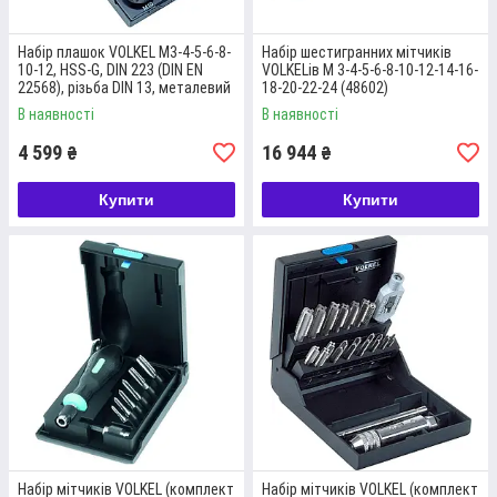
Набір плашок VOLKEL M3-4-5-6-8-
Набір шестигранних мітчиків
10-12, HSS-G, DIN 223 (DIN EN
VOLKELів M 3-4-5-6-8-10-12-14-16-
22568), різьба DIN 13, металевий
18-20-22-24 (48602)
кейс (49521)
В наявності
В наявності
4 599
16 944
₴
₴
Купити
Купити
НАБІР МІТЧИКІВ 3 ШТ І ПЛАШОК М3-4-
5-6-7-8-9-10-11-12
+МІТЧИКОТРИМАЧ+ПЛАШКОТРИМАЧ;
HSS-G
Комплект дозволяє робити наскрізні та глухі отвори,
нарізати зовнішнє різьблення. Призначений для
використання вручну. Постачається у металевій касеті.
Докладніше
Набір мітчиків VOLKEL (комплект
Набір мітчиків VOLKEL (комплект