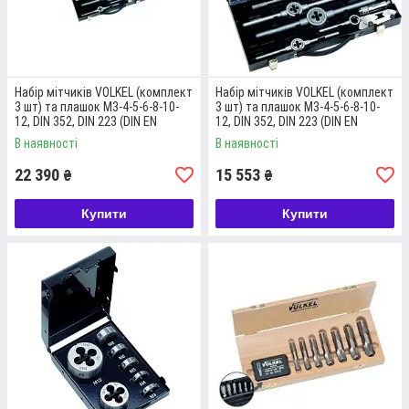
НАБІР МІТЧИКІВ 3 ШТ І ПЛАШОК М3-4-
5-6-8-10-12-14-16-18-20 HSS-G
Набір складається з 3-х мітчиків та плашок розміром М3-4-5-
Набір мітчиків VOLKEL (комплект
Набір мітчиків VOLKEL (комплект
6-8-10-12-14-16-18-20. Крім того, комплектацією передбачені
3 шт) та плашок M3-4-5-6-8-10-
3 шт) та плашок M3-4-5-6-8-10-
12, DIN 352, DIN 223 (DIN EN
12, DIN 352, DIN 223 (DIN EN
мітчикотримач та плашкотримач, тому у вашому
22568), різьба DIN 13, свердла
22568), різьба DIN 13,
розпорядженні буде повний набір різьбонарізного
В наявності
В наявності
Мітчикотримач
інструменту, завдяки чому ви зможете нарізати як
22 390
15 553
₴
₴
внутрішнє, так і зовнішнє різьблення.
Купити
Купити
Докладніше