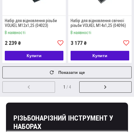
ОФОРМЛЕННЯ
Оформити покупку можливо через форму на
Набір для відновлення різьби
Набір для відновлення свічної
сайті, в месенджерах або електронною поштою,
VOLKEL М12х1,25 (04023)
різьби VOLKEL М14х1,25 (04096)
а також зателефонувавши за номером, що
В наявності
В наявності
вказаний у контактах.
2 239
3 177
₴
₴
Купити
Купити
ЗВОРОТНІЙ ЗВ'ЯЗОК
Показати ще
Найближчим часом після оформлення наші
менеджери зв'яжуться з вами для
1
/ 4
підтвердження замовлення і уточнення деталей
по відправленню.
РІЗЬБОНАРІЗНИЙ ІНСТРУМЕНТ У
НАБОРАХ
СПОСІБ ОПЛАТИ