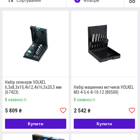
Сортування
Фільтри
"ПРОФІ-ІНСТРУМЕНТ" можна придбати різноманітні
набори інструментів для дому
, промислової та
будівельної галузей, які дозволять суттєво спростити
процес вирішення багатьох задач.
Перейти до каталогу
ПРЕДСТАВЛЯЄМО ТОПОВІ НАБОРИ
Набір зенкерів VOLKEL
РІЗЬБОНАРІЗНОГО СЛЮСАРНОГО
6,3х8,3х10,4х12,4х16,5х20,5 мм
Набір машинних мітчиків VOLKEL
ІНСТРУМЕНТУ В НАШОМУ КАТАЛОЗІ
(67423)
М3-4-5-6-8-10-12 (80500)
В наявності
В наявності
5 809
2 542
₴
₴
Купити
Купити