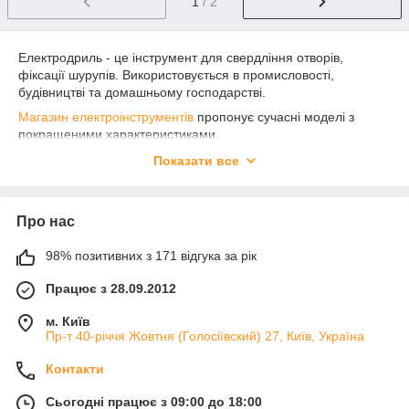
1
/ 2
Електродриль - це інструмент для свердління отворів,
фіксації шурупів. Використовується в промисловості,
будівництві та домашньому господарстві.
Магазин електроінструментів
пропонує сучасні моделі з
покращеними характеристиками.
Які особливості мають електродрилі?
Показати все
На холостому ході дриль може розвивати швидкість
0-650 об./хв. Під час навантаження кількість оборотів
Про нас
зменшується до 0-450 за хвилину.
Підходять для свердління отворів у металевих,
98% позитивних з 171 відгука за рік
алюмінієвих, дерев'яних предметах. Можна отримати
отвори 20/28/65 відповідно.
Працює з 28.09.2012
Збільшення потужності дрилів можливе завдяки
м. Київ
наявності в конструкції вугільних щіток.
Пр-т 40-річчя Жовтня (Голосіївский) 27, Київ, Україна
Електродрилі підходять не тільки для свердління, але
Контакти
й викручування, завдяки можливості включити зворотне
обертання.
Сьогодні працює з 09:00 до 18:00