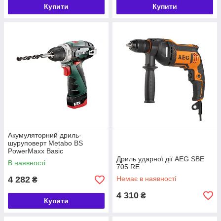
Купити
Купити
Акумуляторний дриль-
шуруповерт Metabo BS
PowerMaxx Basic
(600984500)
Дриль ударної дії AEG SBE
В наявності
705 RE
4 282
Немає в наявності
₴
4 310
₴
Купити