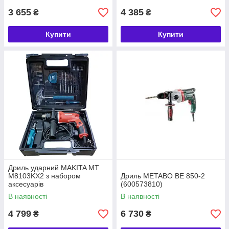
3 655
4 385
₴
₴
Купити
Купити
Дриль ударний MAKITA MT
M8103KX2 з набором
Дриль METABO BE 850-2
аксесуарів
(600573810)
В наявності
В наявності
4 799
6 730
₴
₴