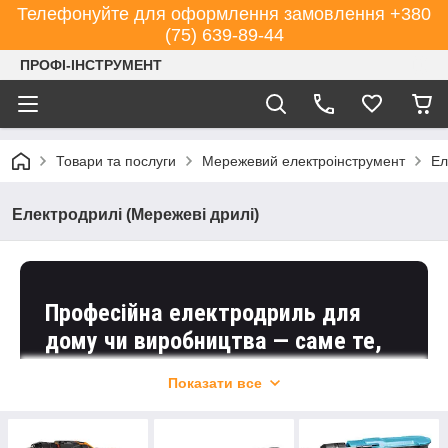
Телефонуйте для оформлення замовлення +380
(75) 639-89-44
ПРОФІ-ІНСТРУМЕНТ
Товари та послуги
Мережевий електроінструмент
Ел
Електродрилі (Мережеві дрилі)
Професійна електродриль для
дому чи виробництва — саме те,
що ви можете знайти в магазині
Показати все
“Профі-інструмент”.
Пропонуємо варіанти від Makita, Metabo,