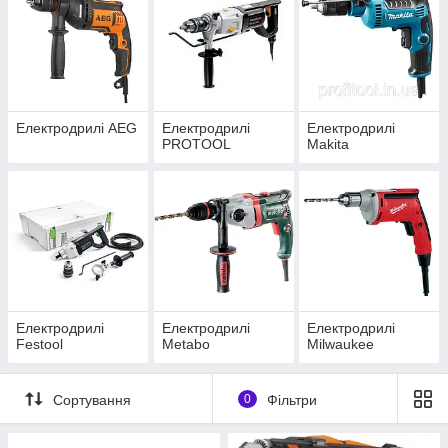
Festool та інших. Переходьте у каталог та
обирайте свій варіант.
Ознайомитися з асортиментом!
Електродрилі AEG
Електродрилі
Електродрилі
PROTOOL
Makita
Електродрилі
Електродрилі
Електродрилі
Festool
Metabo
Milwaukee
Сортування
0
Фільтри