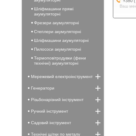
акумуляторні
+380 (
Ваш мен
Шліфмашини прямі
акумуляторні
Фрезери акумуляторні
Степлери акумуляторні
Шліфмашини акумуляторні
Пилососи акумуляторні
Термоповітродувки (фени
технічні) акумуляторні
Мережевий електроінструмент
Генератори
Різьбонарізний інструмент
Ручний інструмент
Садовий інструмент
Технічні щітки по металу