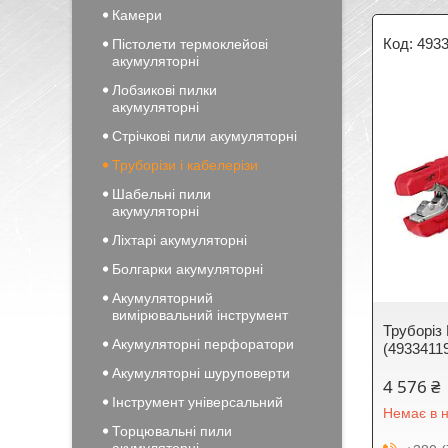
Камери
493
Пістолети термоклейові
акумуляторні
Лобзикові пилки
акумуляторні
Стрічкові пили акумуляторні
Труборізи і кабелерізи
Шабельні пили
акумуляторні
Ліхтарі акумуляторні
Болгарки акумуляторні
Акумуляторний
вимірювальний інструмент
Труборі
Акумуляторні перфоратори
(4933411
Акумуляторні шуруповерти
4 576 ₴
Інструмент універсальний
Немає в н
Торцювальні пили