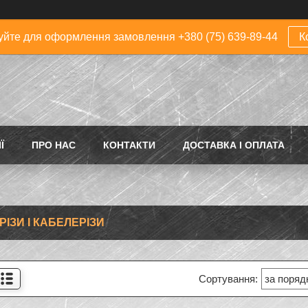
йте для оформлення замовлення +380 (75) 639-89-44
К
Ї
ПРО НАС
КОНТАКТИ
ДОСТАВКА І ОПЛАТА
РІЗИ І КАБЕЛЕРІЗИ