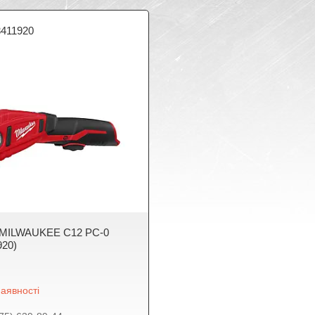
3411920
з MILWAUKEE C12 РС-0
920)
аявності