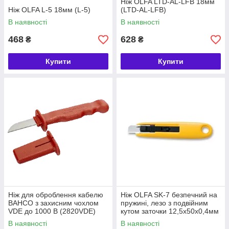
Ніж OLFA LTD-AL-LFB 18мм
Ніж OLFA L-5 18мм (L-5)
(LTD-AL-LFB)
В наявності
В наявності
468
628
₴
₴
Купити
Купити
Ніж для оброблення кабелю
Ніж OLFA SK-7 безпечний на
BAHCO з захисним чохлом
пружині, лезо з подвійним
VDE до 1000 В (2820VDE)
кутом заточки 12,5х50х0,4мм
SKB-7 (SK-7)
В наявності
В наявності