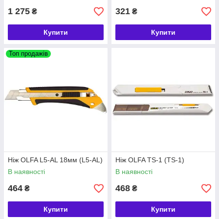
1 275
321
₴
₴
Купити
Купити
Топ продажів
Ніж OLFA L5-AL 18мм (L5-AL)
Ніж OLFA TS-1 (TS-1)
В наявності
В наявності
464
468
₴
₴
Купити
Купити