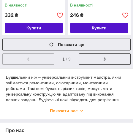
В наявності
В наявності
332
246
₴
₴
Купити
Купити
Показати ще
1
/ 9
Будівельний ніж – універсальний інструмент майстра, який
займається ремонтними, слюсарними, монтажними
роботами. Такі ножі бувають різних типів, можуть мати
універсальну конструкцію чи адаптовану під виконання
певних завдань. Будівельні ножі підходять для розрізання
тканини, картону, паперу, а також більш щільних матеріалів –
Показати все
дерева, гіпсокартону, пластику, кабелів тощо.
Різноманітний
ручний інструмент оптом від виробника
пропонує купити компанія «ПРОФІ-ІНСТРУМЕНТ»!
Про нас
Будівельний ніж може відрізнятися за типом своєї робочої