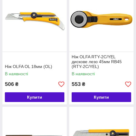
Ніж OLFA RTY-2C/YEL
дискове лезо 45мм RB45
Ніж OLFA OL 18мм (OL)
(RTY-2C/YEL)
В наявності
В наявності
506
553
₴
₴
Купити
Купити