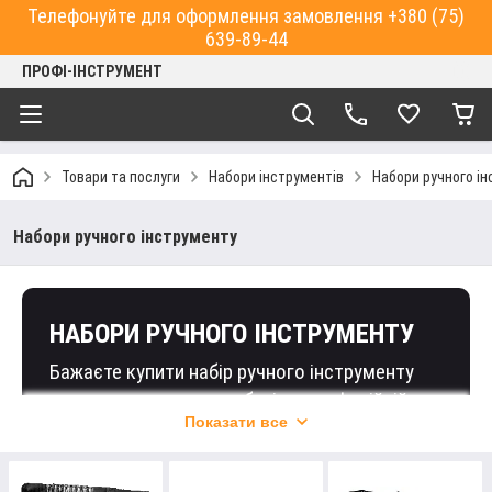
Телефонуйте для оформлення замовлення +380 (75)
639-89-44
ПРОФІ-ІНСТРУМЕНТ
Товари та послуги
Набори інструментів
Набори ручного і
Набори ручного інструменту
НАБОРИ РУЧНОГО ІНСТРУМЕНТУ
Бажаєте купити набір ручного інструменту
для використання у побуті чи професійній
Показати все
діяльності?
Ласкаво просимо до інтернет-магазину «Профі-Інструмент»,
де ви зможете знайти все, що вам потрібно. У каталозі