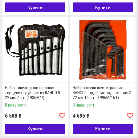
Купити
Купити
Набір ключів двосторонніх
Набір ключів шестигранних
торцевих трубчастих BAHCO 8 -
BAHCO L-подібних подовжених 2 -
22 мм 7 шт. (1936M/7)
22 мм 15 шт. (1995M/15T)
В наявності
В наявності
6 588
4 695
₴
₴
Купити
Купити