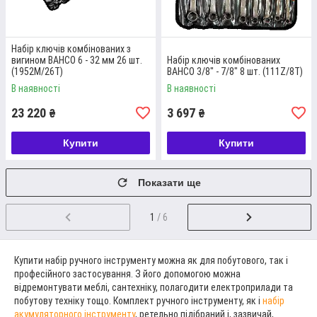
Набір ключів комбінованих з
вигином BAHCO 6 - 32 мм 26 шт.
Набір ключів комбінованих
(1952M/26T)
BAHCO 3/8" - 7/8" 8 шт. (111Z/8T)
В наявності
В наявності
23 220
3 697
₴
₴
Купити
Купити
Показати ще
1
/ 6
Купити набір ручного інструменту можна як для побутового, так і
професійного застосування. З його допомогою можна
відремонтувати меблі, сантехніку, полагодити електроприлади та
побутову техніку тощо. Комплект ручного інструменту, як і
набір
акумуляторного інструменту
, ретельно підібраний і, зазвичай,