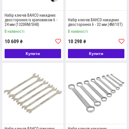
Набір ключів BAHCO накидних
двосторонніх із храповиком 6 -
Набір ключів BAHCO накидних
24 мм (1320RM/SH8)
двосторонніх 6 - 32 мм (4M/10T)
В наявності
В наявності
10 609
10 298
₴
₴
Купити
Купити
Набір ключів BAHCO ріжкових
Набір ключів накидних