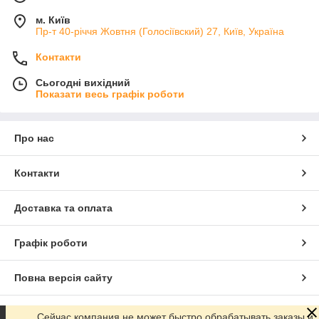
м. Київ
Пр-т 40-річчя Жовтня (Голосіївский) 27, Київ, Україна
Контакти
Сьогодні вихідний
Показати весь графік роботи
Про нас
Контакти
Доставка та оплата
Графік роботи
Повна версія сайту
Сайт створено на маркетплейсі
Prom.ua
Сейчас компания не может быстро обрабатывать заказы и