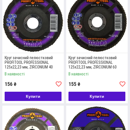
Круг зачисний пелюстковий
Круг зачисний пелюстковий
PROFITOOL PROFESSIONAL
PROFITOOL PROFESSIONAL
125x22,23 мм, ZIRCONIUM 40
125x22,23 мм, ZIRCONIUM 60
(76011)
(76012)
В наявності
В наявності
156
155
₴
₴
Купити
Купити
PROFITOOL КРУГ ШЛІФУВАЛЬНИЙ
ПЕЛЮСТКОВИЙ PROFESSIONAL
125X22,23 ММ; ZIRCONIUM 60; ЧОРНІ ТА
КОЛЬОРОВІ МЕТАЛИ