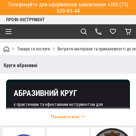
Телефонуйте для оформлення замовлення +380 (75)
639-89-44
ПРОФІ-ІНСТРУМЕНТ
Товари та послуги
Витратні матеріали та приналежності до і
Круги абразивні
АБРАЗИВНИЙ КРУГ
є практичним та ефективним інструментом для
шліфування, зачистки та різання різних типів матеріалів.
Показати все
Такі розхідники дозволяють видаляти верхній шар того
чи іншого виробу, надаючи поверхні необхідної
шорсткості. Також в інтернет-магазині "ПРОФІ-