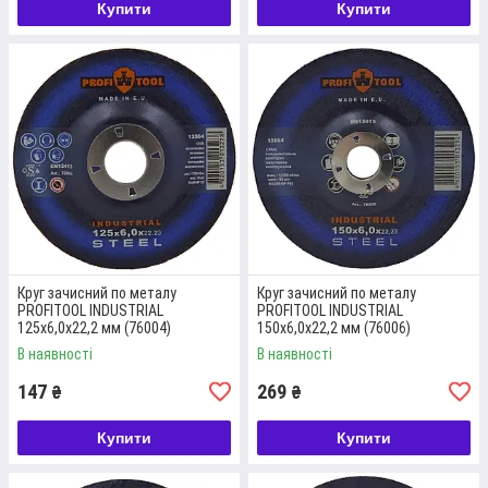
Купити
Купити
Швидкість обертання – 12250 об/хв. Діаметр круга – 125 мм,
товщина – 6 мм, розмір посадкового отвору – 22.2 мм.
Докладніше
Круг зачисний по металу
Круг зачисний по металу
PROFITOOL INDUSTRIAL
PROFITOOL INDUSTRIAL
125х6,0х22,2 мм (76004)
150х6,0х22,2 мм (76006)
В наявності
В наявності
147
269
₴
₴
Купити
Купити