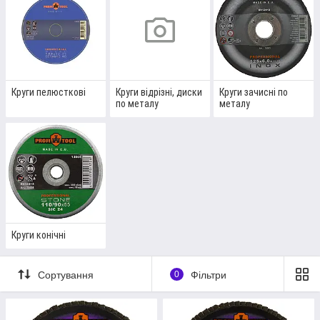
ІНСТРУМЕНТ" можна придбати
алмазний круг
,
пильні
диски
та іншу продукцію для різних видів робіт.
Перейти до каталогу
Круги пелюсткові
Круги відрізні, диски
Круги зачисні по
по металу
металу
ЯКЩО ВИ НЕ МОГЛИ ВИРІШИТИ, ДЕ
КУПИТИ АБРАЗИВНІ КРУГИ, ТО
ПРОПОНУЄМО ВАМ НАШ БАГАТИЙ
АСОРТИМЕНТ ТА НАЙКРАЩІ ТОВАРИ У
НЬОМУ
Круги конічні
Сортування
0
Фільтри