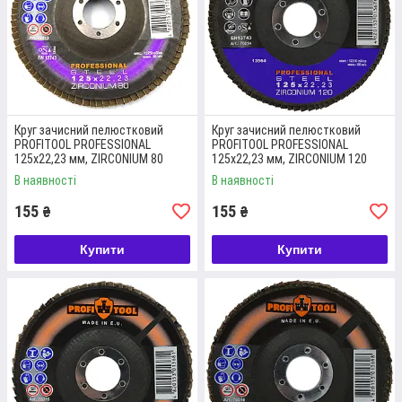
Даний шліфувальний круг може застосовуватись для
обробки корозійностійкої сталі, кислостійкої сталі,
високоміцної сталі, листового металу, конструкційної сталі,
інструментальної сталі, кольорових і чорних металів,
сплавів, деревини, склопластику, шпаклівки та лаків.
Круг зачисний пелюстковий
Круг зачисний пелюстковий
Докладніше
PROFITOOL PROFESSIONAL
PROFITOOL PROFESSIONAL
125x22,23 мм, ZIRCONIUM 80
125x22,23 мм, ZIRCONIUM 120
(76013)
(76014)
В наявності
В наявності
155
155
₴
₴
Купити
Купити