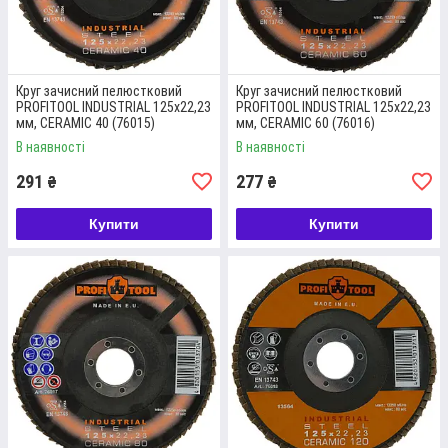
Круг зачисний пелюстковий
Круг зачисний пелюстковий
PROFITOOL INDUSTRIAL 125x22,23
PROFITOOL INDUSTRIAL 125x22,23
мм, CERAMIC 40 (76015)
мм, CERAMIC 60 (76016)
В наявності
В наявності
291
277
₴
₴
PROFITOOL КОЛО ЗАЧИСНИЙ КОНІЧНИЙ
Купити
Купити
PROFESSIONAL 110/90Х55ХM14; SIC
120; 8680 ОБ/ХВ; КАМІНЬ, БЕТОН 78005
Цей зачисний круг призначений для бетону, черепиці,
мармуру, граніту та покриття для підлоги. Швидкість
обертання становить 8680 об/хв.
Докладніше