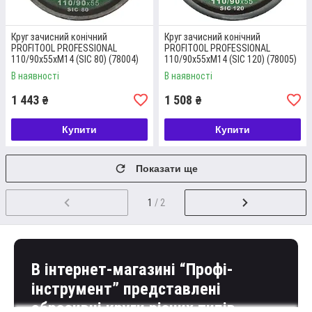
Круг зачисний конічний
Круг зачисний конічний
PROFITOOL PROFESSIONAL
PROFITOOL PROFESSIONAL
110/90х55хM14 (SIC 80) (78004)
110/90х55хM14 (SIC 120) (78005)
ОФОРМЛЕННЯ ЗАМОВЛЕННЯ
В наявності
В наявності
Замовити товар можна на сайті, зв'язавшись з
1 443
1 508
нами через месенджери або електронну пошту, а
₴
₴
також зателефонувавши за вказаним номером
телефону.
Купити
Купити
Показати ще
1
/ 2
ВИЧЕРПНА КОНСУЛЬТАЦІЯ
Наші менеджери із задоволенням дадуть
відповідь на всі питання, що вас цікавлять і які
стосуються безпосередньо продукції та її
В інтернет-магазині “Профі-
покупки.
інструмент” представлені
абразивні круги різних типів —