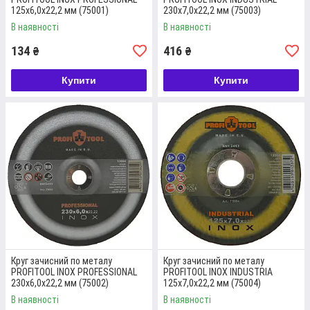
PROFITOOL КРУГ ЗАЧИСНИЙ ПО
125х6,0х22,2 мм (75001)
230х7,0х22,2 мм (75003)
МЕТАЛУ INDUSTRIAL 230Х6,0Х22,2 ММ;
В наявності
В наявності
EA24R-BF; F27; 6650 ОБ/ХВ (76010)
134
416
₴
₴
Купуйте абразивний круг даного типу, щоб мати можливість
Купити
Купити
для зачищення конструкційної сталі, загартованої сталі та
високолегованої сталі. Розмір розхідника становить 230 мм,
товщина диска – 6 мм, а діаметр посадкового отвору – 22.2
мм.
Докладніше
Круг зачисний по металу
Круг зачисний по металу
PROFITOOL INOX PROFESSIONAL
PROFITOOL INOX INDUSTRIA
230х6,0х22,2 мм (75002)
125х7,0х22,2 мм (75004)
В наявності
В наявності