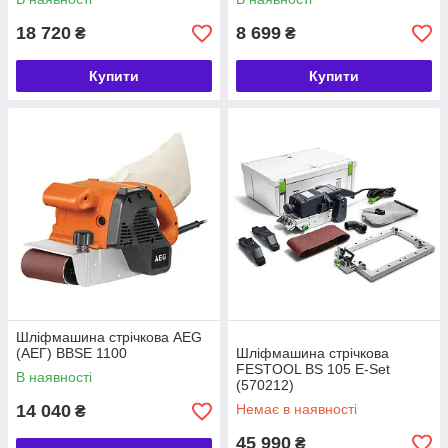
18 720
8 699
₴
₴
Купити
Купити
Шліфмашина стрічкова AEG
(АЕГ) BBSE 1100
Шліфмашина стрічкова
FESTOOL BS 105 E-Set
В наявності
(570212)
14 040
Немає в наявності
₴
45 990
₴