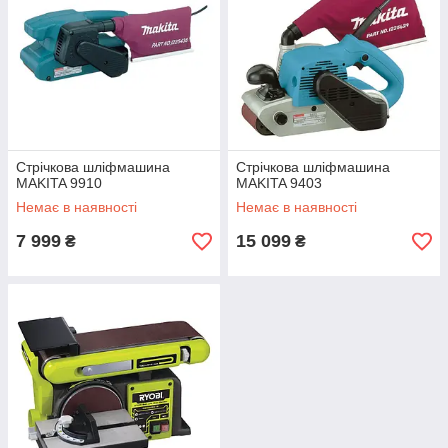
Стрічкова шліфмашина
Стрічкова шліфмашина
MAKITA 9910
MAKITA 9403
Немає в наявності
Немає в наявності
7 999
15 099
₴
₴