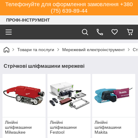
Телефонуйте для оформлення замовлення +380
(75) 639-89-44
ПРОФІ-ІНСТРУМЕНТ
Товари та послуги
Мережевий електроінструмент
Ст
Стрічкові шліфмашини мережеві
Лінійні
Лінійні
Лінійні
шліфмашини
шліфмашини
шліфмашини
Milwaukee
Festool
Makita