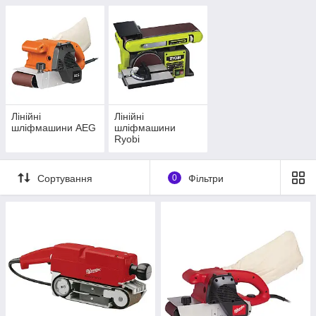
Лінійні
Лінійні
шліфмашини AEG
шліфмашини
Ryobi
Сортування
0
Фільтри