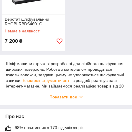
Верстат шліфувальний
RYOBI RBDS4601G
Немає в наявності
7 200
₴
Шліфмашини стрічкові розроблені для лінійного шліфування
широких поверхонь. Робота з матеріалом проводиться
вздовж волокон, завдяки цьому не утворюються шліфувальні
завитки.
Електроінструменти опт
і в роздріб реалізує наш
інтернет-магазин. Ми займаємося реалізацією товарів від 20
брендів. Є офіційним представником 4 компаній. Реалізуємо
Показати все
товари з офіційною гарантією від виробника.
Стрічкові шліфмашини професіональні:
особливості і переваги
Про нас
Шліфмашини стрічкові купити варто після ознайомлення з їх
98% позитивних з 173 відгуків за рік
технічними характеристиками. Одним з найважливіших