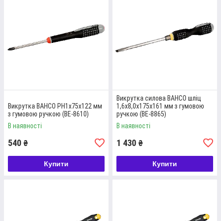
ВИКРУТКА FELO ПІД ГВИНТИ PH1 / PH2
Викрутка з подвійним вигином, матеріал – прокатна сталь.
Викрутка силова BAHCO шліц
Детальніше
Викрутка BAHCO PH1x75x122 мм
1,6х8,0х175х161 мм з гумовою
з гумовою ручкою (BE-8610)
ручкою (BE-8865)
В наявності
В наявності
540
1 430
₴
₴
Купити
Купити