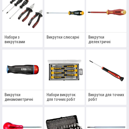
доставка на
інструменти ручні
бренду Festool та на всі
замовлення від 500 грн, за умови 100% передоплати! ТОП
продажів: шестигранні викрутки та інші, які мають
найбільший попит
Перейти до каталогу
Набори з
Викрутки слюсарні
Викрутки
викрутками
діелектричні
ТОП ПРОДАЖІВ: ШЕСТИГРАННІ
ВИКРУТКИ ТА ІНШІ, ЩО КОРИСТУЮТЬСЯ
НАІЙБІЛЬШИМ ПОПИТОМ
Викрутки
Набори викруток
Викрутки для точних
динамометричні
для точних робіт
робіт