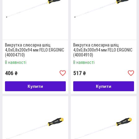
Викрутка слюсарна шліц
Викрутка слюсарна шліц
4,0x0,8x200x94 мм FELO ERGONІС
4,0x0,8x300x94 мм FELO ERGONІС
(40004710)
(40004910)
ВИКРУТКА Т-ПОДІБНА FELO
В наявності
В наявності
Викрутка шестигранник SW 3,0 мм., матеріал -
406
517
₴
₴
хромованадієва сталь, зручна двокомпонентна рукоятка.
Купити
Купити
Детальніше