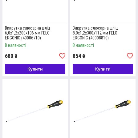
Викрутка слюсарна шліц
Викрутка слюсарна шліц
6,0x1,2x200x106 мм FELO
8,0x1,2x300x112 мм FELO
ERGONІС (40006710)
ERGONІС (40008810)
В наявності
В наявності
680
854
₴
₴
Купити
Купити
ВИКРУТКА СЛЮСАРНА FELO
Основні параметри – 2,5х0,4х75х80 мм, матеріал – прокатна
сталь, хромоване покриття.
Детальніше