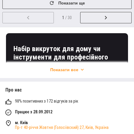
Показати ще
1
/ 30
СПОСІБ ОПЛАТИ
Безготівковий розрахунок за реквізитами
Набір викруток для дому чи
компанії, оплата карткою, післяплата за фактом
доставки, оплата готівкою.
інструменти для професійного
використання — обидві категорії
Показати все
товарів знайдуться в асортименті
“Профі-інструмент”.
Про нас
ДОСТАВКА ПО КИЄВУ
Замовляйте на сайті у будь-який зручний час
чи телефоном з понеділка до п’ятниці.
Кур'єрська доставка чи самовивіз у нашому
98% позитивних з 172 відгуків за рік
магазині.
Працює з 28.09.2012
Перейти у каталог!
м. Київ
Пр-т 40-річчя Жовтня (Голосіївский) 27, Київ, Україна