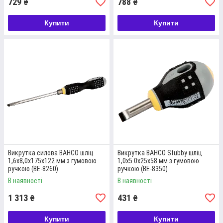
729
788
₴
₴
Детальніше
Купити
Купити
Викрутка силова BAHCO шліц
Викрутка BAHCO Stubby шліц
1,6х8,0х175х122 мм з гумовою
1,0х5.0х25х58 мм з гумовою
ручкою (BE-8260)
ручкою (BE-8350)
В наявності
В наявності
1 313
431
₴
₴
Купити
Купити