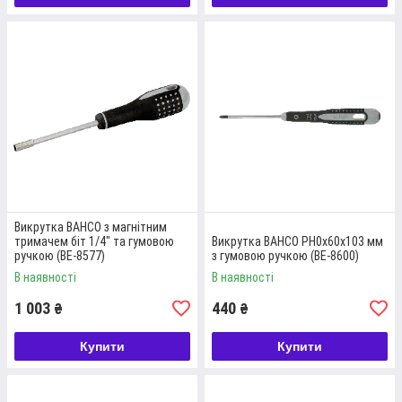
ВИКРУТКА FELO ДЛЯ ВИКОНАННЯ
ТОЧНИХ РОБІТ
Параметри – 1,5х0,23х60x103 мм, матеріал – сталь прокатна,
зручна двокомпонентна ручка.
Детальніше
Викрутка BAHCO з магнітним
тримачем біт 1/4" та гумовою
Викрутка BAHCO PH0x60x103 мм
ручкою (BE-8577)
з гумовою ручкою (BE-8600)
В наявності
В наявності
1 003
440
₴
₴
Купити
Купити