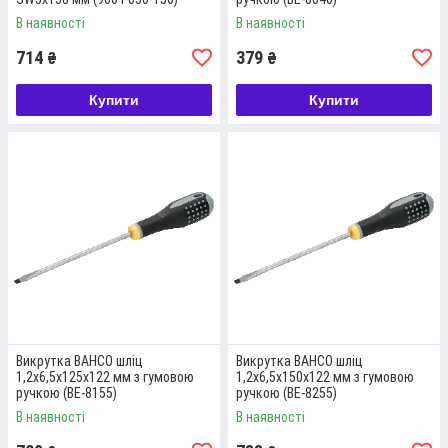
В наявності
В наявності
714
379
₴
₴
Купити
Купити
Викрутка BAHCO шліц
Викрутка BAHCO шліц
ВИСОКОВОЛЬТНА ВИКРУТКА FELO
1,2х6,5х125х122 мм з гумовою
1,2х6,5х150х122 мм з гумовою
1000V
ручкою (BE-8155)
ручкою (BE-8255)
В наявності
В наявності
Параметри 8,0 х1, 2х175х105 мм. Висока якість за доступною
ціною.