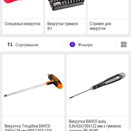
Спеціальні викрутки
Викрутки тримачі
Стрижні для
біт
викруток
Сортування
0
Фільтри
ДВОСТОРОННЯ АВТОМОБІЛЬНА
ВИКРУТКА FELO PH2/SL6,0X1,2; CRMOV
СТАЛЬ
Викрутка із високоякісним нікельованим покриттям для
універсального використання.
Детальніше
Викрутка BAHCO шліц
Викрутка Т-подібна BAHCO
0,8х4,0х100х122 мм з гумовою
SW5x138 мм (900T-050-150)
ручкою (BE-8040)