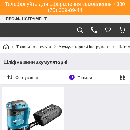
Телефонуйте для оформлення замовлення +380
(75) 639-89-44
ПРОФІ-ІНСТРУМЕНТ
Товари та послуги
Акумуляторний інструмент
Шліфм
Шліфмашини акумуляторні
Сортування
0
Фільтри