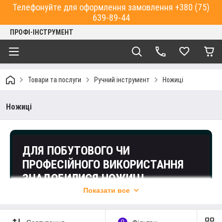
Телефонуйте для оформлення замовлення +380 (75)
639-89-44
ПРОФІ-ІНСТРУМЕНТ
Товари та послуги
Ручний інструмент
Ножиці
Ножиці
ДЛЯ ПОБУТОВОГО ЧИ
ПРОФЕСІЙНОГО ВИКОРИСТАННЯ
ЗНАДОБИЛИСЯ НОЖИЦІ
УНІВЕРСАЛЬНІ?
Показати все
Придбати їх можна в інтернет-магазині “Профі-
інструмент”! Ми пропонуємо величезний вибір пристроїв.
0