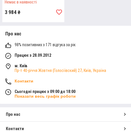
Немає в наявності
3 984
₴
Про нас
98% позитивних з 171 відгука за рік
Працює з 28.09.2012
м. Київ
Пр-т 40-річчя Жовтня (Голосіївский) 27, Київ, Україна
Контакти
НОЖИЦІ УНІВЕРСАЛЬНІ BANCO (190
Сьогодні працює з 09:00 до 18:00
Показати весь графік роботи
ММ)
Універсальні ножиці з гострими лезами та ергономічними
ручками. Підійдуть для роботи із пластмасою, шкірою,
Про нас
дротами. Розмір – 19 см.
Контакти