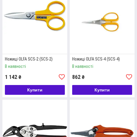
НОЖИЦІ ДЛЯ ЕЛЕКТРИКА BAHCO (140
Ножиці OLFA SCS-2 (SCS-2)
Ножиці OLFA SCS-4 (SCS-4)
ММ)
В наявності
В наявності
Ножиці з гострими лезами та зручними вушками для
1 142
862
₴
₴
професійного використання. Розмір – середній, 14 см.
Купити
Купити
Детальніше