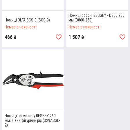
Ножиці робочі BESSEY - D860 250
Ножиці OLFA SCS-3 (SCS-3)
мм (D860-250)
Немає в наявності
Немає в наявності
466
1 507
₴
₴
НОЖИЦІ OLFA (178 ММ)
Якісні та гострі ножиці, які ідеально підійдуть для роботи з
будь-якими матеріалами. Їхня вага становить 80 г, а розмір –
17,8 см.
Детальніше
Ножиці по металу BESSEY 260
мм; лівий фігурний різ (D29ASSL-
2)