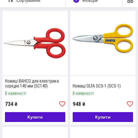
Сортування
Фільтри
У нас ви можете придбати
інструмент будівельний
ручний
, акумуляторні та мережеві інструменти, а також
розхідники до них. Вся продукція є оригінальною та
сертифікованою.
Перейти до каталогу
НОЖИЦІ УНІВЕРСАЛЬНІ РУЧНІ: КРАЩІ
Ножиці BAHCO для електрика
середні 140 мм (SC140)
Ножиці OLFA SCS-1 (SCS-1)
ТОВАРИ
В наявності
В наявності
734
948
₴
₴
Купити
Купити