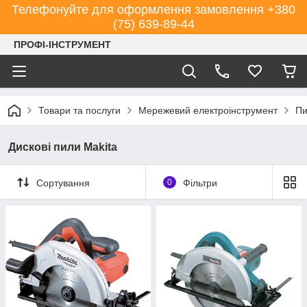
Телефонуйте для оформлення замовлення +380
(75) 639-89-44
ПРОФІ-ІНСТРУМЕНТ
Товари та послуги
Мережевий електроінструмент
Пи
Дискові пили Makita
Сортування
0
Фільтри