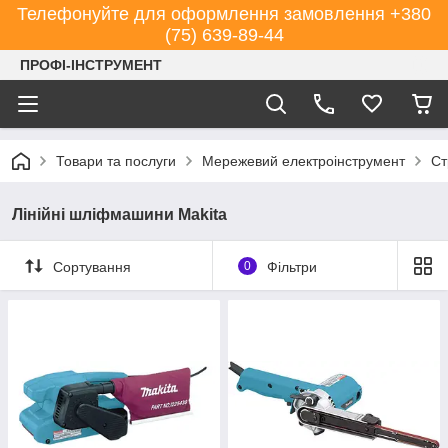
Телефонуйте для оформлення замовлення +380
(75) 639-89-44
ПРОФІ-ІНСТРУМЕНТ
Товари та послуги
Мережевий електроінструмент
Ст
Лінійні шліфмашини Makita
Сортування
0
Фільтри