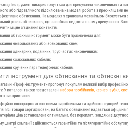
кліщі. Інструмент використовується для пресування наконечників та гільз
ного або гідравлічного підсилювача на моделі робота з прес-кліщами не
ефективне обтискання. На моделях з храповим механізмом блокується зв
льний рівень обтискання, що запобігає недостатньому пресуванню. Заст
чити міцне з'єднання контактів.
ований обтискний інструмент може бути призначений для:
скання неізольованих або ізольованих клем;
скання одинарних, подвійних, трубчастих наконечників;
скання коаксіальних кабелів;
скання кручених пар і телефонних кабелів.
ити інструмент для обтискання та обтискні в
агазин «Профі-інструмент» пропонує покупцям великий вибір професійно
у. У каталозі також представлені
набори пробійників, кернер, зубил, ек
ого використання.
фіційно співпрацює зі світовими виробниками та здійснює суворий техні
ів. Всі товари сертифіковані, на багато обладнання надається офіційна 
атеріали ціна встановлена оптимальна, без переплат, завдяки відсутнос
му центрі компанії здійснюється гарантійне та післягарантійне обслугов