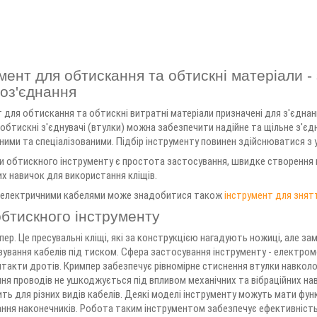
мент для обтискання та обтискні матеріали -
оз'єднання
 для обтискання та обтискні витратні матеріали призначені для з'єднан
 обтискні з'єднувачі (втулки) можна забезпечити надійне та щільне з'єд
ними та спеціалізованими. Підбір інструменту повинен здійснюватися з у
и обтискного інструменту є простота застосування, швидке створення м
х навичок для використання кліщів.
з електричними кабелями може знадобитися також
інструмент для знятт
бтискного інструменту
ер. Це пресувальні кліщі, які за конструкцією нагадують ножиці, але за
вування кабелів під тиском. Сфера застосування інструменту - електром
такти дротів. Кримпер забезпечує рівномірне стиснення втулки навколо
ня проводів не ушкоджується під впливом механічних та вібраційних нав
ть для різних видів кабелів. Деякі моделі інструменту можуть мати функ
ання наконечників. Робота таким інструментом забезпечує ефективність