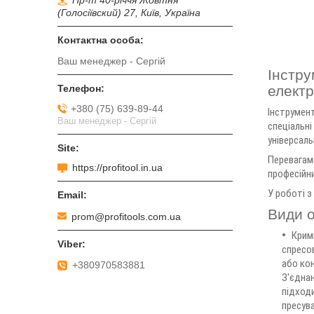
Пр-т 40-річчя Жовтня
(Голосіївский) 27, Київ, Україна
Ваш менеджер - Сергій
Інстру
електр
+380 (75) 639-89-44
Інструмент
Ваш менеджер - Сергій
спеціальні
універсаль
Перевагам
https://profitool.in.ua
професійни
У роботі 
Види о
prom@profitools.com.ua
Кримп
спресо
або кон
+380970583881
З'єднан
підходи
пресув