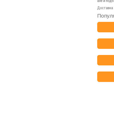
але й подб
Доставка з
Популя