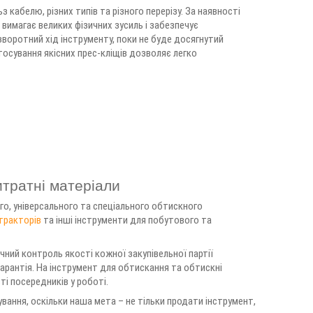
 кабелю, різних типів та різного перерізу. За наявності
 вимагає великих фізичних зусиль і забезпечує
оротний хід інструменту, поки не буде досягнутий
осування якісних прес-кліщів дозволяє легко
итратні матеріали
го, універсального та спеціального обтискного
стракторів
та інші інструменти для побутового та
чний контроль якості кожної закупівельної партії
гарантія. На інструмент для обтискання та обтискні
ті посередників у роботі.
ування, оскільки наша мета – не тільки продати інструмент,