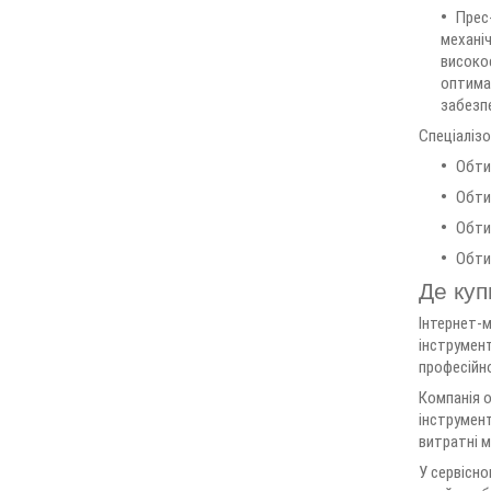
Прес-
механіч
високо
оптима
забезпе
Спеціаліз
Обти
Обти
Обти
Обти
Де куп
Інтернет-м
інструмент
професійн
Компанія о
інструмент
витратні м
У сервісно