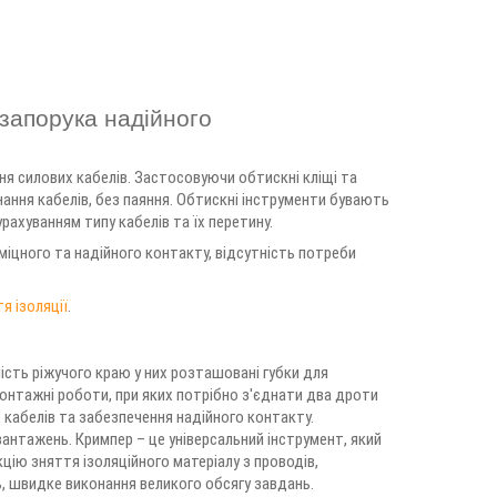
 запорука надійного
ня силових кабелів. Застосовуючи обтискні кліщі та
нання кабелів, без паяння. Обтискні інструменти бувають
рахуванням типу кабелів та їх перетину.
іцного та надійного контакту, відсутність потреби
я ізоляції
.
мість ріжучого краю у них розташовані губки для
онтажні роботи, при яких потрібно з'єднати два дроти
 кабелів та забезпечення надійного контакту.
антажень. Кримпер – це універсальний інструмент, який
цію зняття ізоляційного матеріалу з проводів,
, швидке виконання великого обсягу завдань.