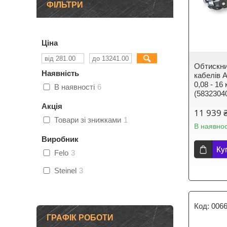
ФІЛЬТРИ
Ціна
Обтискни
Наявність
кабелів 
0,08 - 16
В наявності
6
(5832304
Акція
11 939 
Товари зі знижками
1
В наявнос
Виробник
Ку
Felo
3
Steinel
3
006
ГРАФІК РОБОТИ