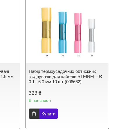
увачі
Набір термоусадочних обтискних
 1.5 мм
з'єднувачів для кабелів STEINEL - Ø
0.1 - 6.0 мм 10 шт (006662)
323 ₴
В наявності
Купити