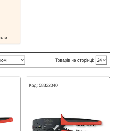
іали
58322040