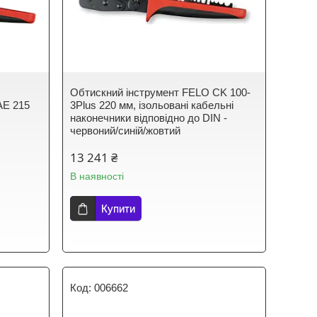
Обтискний інструмент FELO CK 100-
AE 215
3Plus 220 мм, ізольовані кабельні
наконечники відповідно до DIN -
червоний/синій/жовтий
13 241 ₴
В наявності
Купити
006662