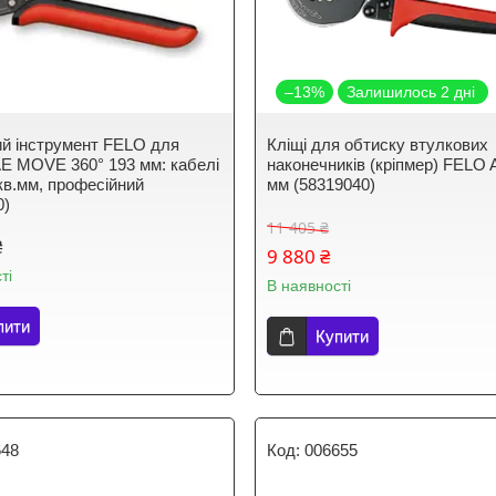
–13%
Залишилось 2 дні
й інструмент FELO для
Кліщі для обтиску втулкових
АЕ MOVE 360° 193 мм: кабелі
наконечників (кріпмер) FELO 
 кв.мм, професійний
мм (58319040)
0)
11 405 ₴
₴
9 880 ₴
ті
В наявності
пити
Купити
648
006655