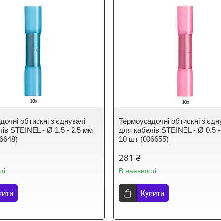
дочні обтискні з'єднувачі
Термоусадочні обтискні з'єдн
ів STEINEL - Ø 1.5 - 2.5 мм
для кабелів STEINEL - Ø 0.5 -
06648)
10 шт (006655)
281 ₴
ті
В наявності
пити
Купити