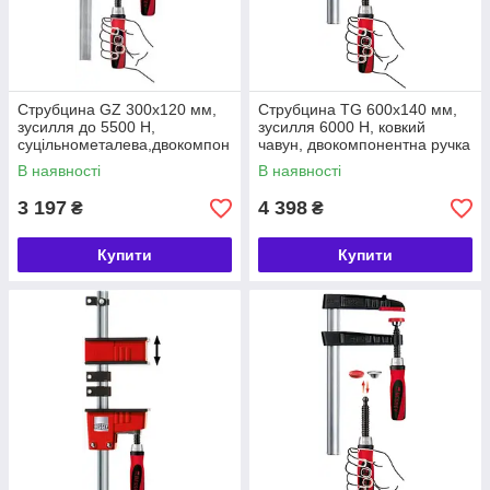
Струбцина GZ 300х120 мм,
Струбцина TG 600х140 мм,
зусилля до 5500 Н,
зусилля 6000 Н, ковкий
суцільнометалева,двокомпон
чавун, двокомпонентна ручка
ентна рукоятка BESSEY
BESSEY (БЕССЕЙ)
В наявності
В наявності
(БЕССЕЙ)
3 197
4 398
₴
₴
Купити
Купити