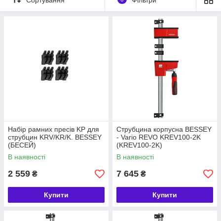
Festool та інших брендів).
Обирайте оригінальні інструменти від
надійних компаній-виробників та
заощаджуйте на доставці. При покупці від
500 грн. та за умови передоплати
замовлення – доставка безкоштовна.
В каталог!
Набір рамних пресів KP для
Струбцина корпусна BESSEY
струбцин KRV/KR/K. BESSEY
- Vario REVO KREV100-2K
(БЕСЕЙ)
(KREV100-2K)
В наявності
В наявності
2 559
7 645
₴
₴
Купити
Купити