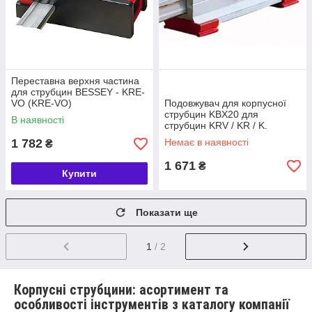
Переставна верхня частина
для струбцин BESSEY - KRE-
VO (KRE-VO)
Подовжувач для корпусної
струбцин KBX20 для
В наявності
струбцин KRV / KR / K.
BESSEY ( БЕССЕЙ )
1 782
Немає в наявності
₴
1 671
₴
Купити
Показати ще
1
/ 2
Корпусні струбцини: асортимент та
особливості інструментів з каталогу компанії