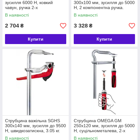
зусилля 6000 Н, ковкий
300х100 мм, зусилля до 5000
чавун, ручка 2-х
Н, 2 компонентна ручка.
компонентна. БЕССІ (
BESSEY (БЕСІЙ)
В наявності
В наявності
BESSEY )
2 704
3 328
₴
₴
Купити
Купити
Струбцина важільна SGHS
Струбцина OMEGA GM
300х140 мм, зусилля до 9500
250х120 мм, зусилля до 5000
Н, швидкозатискна, 3.05 кг.
Н, суцільнометалева, 2-х
BESSEY (БЕСЕЙ)
компонентна ручка. BESSEY
В наявності
В наявності