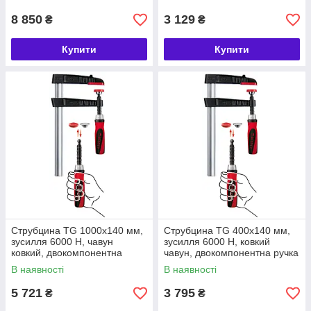
(БЕСІЙ)
8 850
3 129
₴
₴
Купити
Купити
Струбцина TG 1000х140 мм,
Струбцина TG 400х140 мм,
зусилля 6000 Н, чавун
зусилля 6000 Н, ковкий
ковкий, двокомпонентна
чавун, двокомпонентна ручка
ручка BESSEY ( БЕССЕЙ )
BESSEY (БЕССЕЙ)
В наявності
В наявності
5 721
3 795
₴
₴