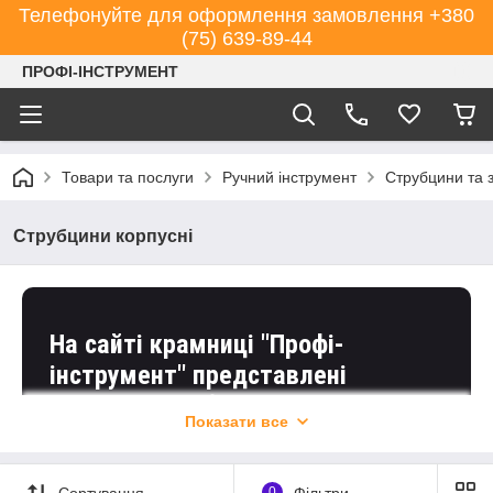
Телефонуйте для оформлення замовлення +380
(75) 639-89-44
ПРОФІ-ІНСТРУМЕНТ
Товари та послуги
Ручний інструмент
Струбцини та з
Струбцини корпусні
На сайті крамниці "Профі-
інструмент" представлені
корпусні струбцини та допоміжне
Показати все
спорядження перевірених
торговельних марок (Bessey,
Сортування
0
Фільтри