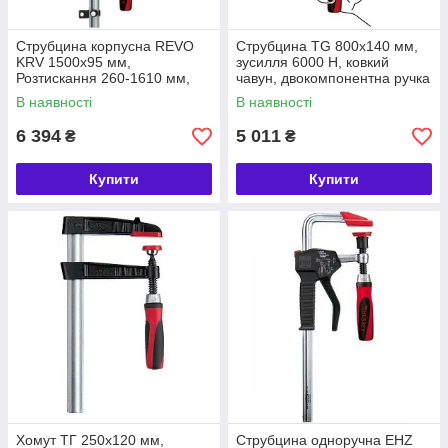
Струбцина корпусна REVO
Струбцина TG 800х140 мм,
KRV 1500х95 мм,
зусилля 6000 Н, ковкий
Розтискання 260-1610 мм,
чавун, двокомпонентна ручка
зусилля до 7000 Н, 4.25 кг.
BESSEY (БЕСЕЙ)
В наявності
В наявності
BESSEY (БЕСЕЙ)
6 394
5 011
₴
₴
Купити
Купити
Хомут ТГ 250х120 мм,
Струбцина одноручна EHZ