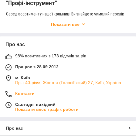
"Профі-інструмент"
Серед асортименту нашої крамниці Ви знайдете чималий перелік
товарів від виробника Bessey (країна-виробник – Німеччина). Під
Показати все
цією торговельною маркою випускаються струбцини, що підійдуть
для виконання різних завдань:
Інтер’єрні роботи
Про нас
Меблювання
Столярні роботи
98% позитивних з 173 відгуків за рік
Затискання/розведення деталей тощо
Працює з 28.09.2012
Вдосконалені виробником моделі якісно адаптовані для
м. Київ
великогабаритних/масштабних робіт. У каталозі нашої крамниці Ви
Пр-т 40-річчя Жовтня (Голосіївский) 27, Київ, Україна
зможете обрати:
Професійні струбцини
Контакти
Струбцини з великою довжиною штанги
Сьогодні вихідний
Спеціалізовані зразки з надпотужними губками
Показати весь графік роботи
Моделі з підсиленим корпусом тощо
Високі якісні характеристики обумовлені особливою конструкцією
Про нас
та використаними у процесі виробництва технологіями. Окремі