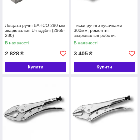
Лещата ручні BAHCO 280 мм
Тиски ручні з кусачками
зварювальні U-подібні (2965-
300мм, ремонтні.
280)
зварювальні роботи.
Виробництво. різання
В наявності
В наявності
електродного дроту.
2 828
3 405
₴
₴
Купити
Купити